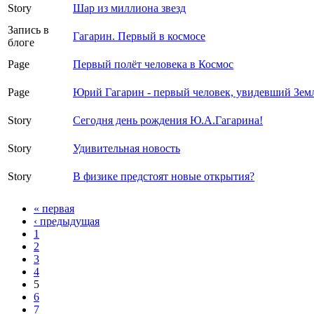
Story
Шар из миллиона звезд
Запись в
Гагарин. Первый в космосе
блоге
Page
Первый полёт человека в Космос
Page
Юрий Гагарин - первый человек, увидевший Зем
Story
Сегодня день рождения Ю.А.Гагарина!
Story
Удивительная новость
Story
В физике предстоят новые открытия?
« первая
‹ предыдущая
1
2
3
4
5
6
7