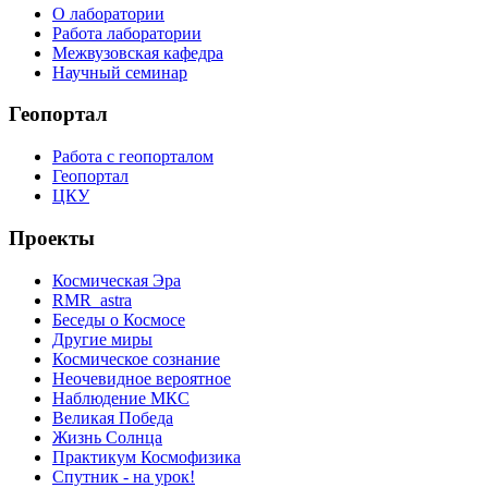
О лаборатории
Работа лаборатории
Межвузовская кафедра
Научный семинар
Геопортал
Работа с геопорталом
Геопортал
ЦКУ
Проекты
Космическая Эра
RMR_astra
Беседы о Космосе
Другие миры
Космическое сознание
Неочевидное вероятное
Наблюдение МКС
Великая Победа
Жизнь Солнца
Практикум Космофизика
Спутник - на урок!