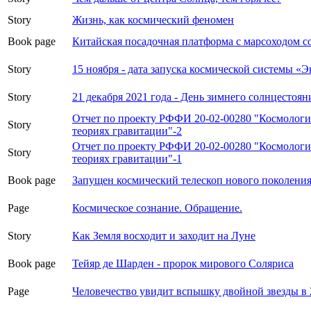
Story
Жизнь, как космический феномен
Book page
Китайская посадочная платформа с марсоходом 
Story
15 ноября - дата запуска космической системы «
Story
21 декабря 2021 года - День зимнего солнцестоян
Отчет по проекту РФФИ 20-02-00280 "Космолог
Story
теориях гравитации"-2
Отчет по проекту РФФИ 20-02-00280 "Космолог
Story
теориях гравитации"-1
Book page
Запущен космический телескоп нового поколени
Page
Космическое сознание. Обращение.
Story
Как Земля восходит и заходит на Луне
Book page
Тейяр де Шарден - пророк мирового Соляриса
Page
Человечество увидит вспышку двойной звезды в 