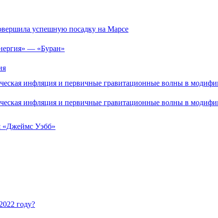
совершила успешную посадку на Марсе
Энергия» — «Буран»
ия
ическая инфляция и первичные гравитационные волны в модиф
ическая инфляция и первичные гравитационные волны в модиф
я «Джеймс Уэбб»
2022 году?