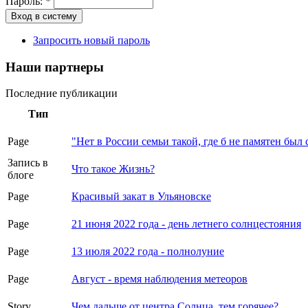
Пароль:
*
Запросить новый пароль
Наши партнеры
Последние публикации
Тип
Page
"Нет в России семьи такой, где б не памятен был 
Запись в
Что такое Жизнь?
блоге
Page
Красивый закат в Ульяновске
Page
21 июня 2022 года - день летнего солнцестояния
Page
13 июля 2022 года - полнолуние
Page
Август - время наблюдения метеоров
Story
Чем дальше от центра Солнца, тем горячее?