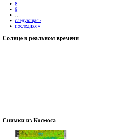
8
9
…
следующая ›
последняя »
Солнце в реальном времени
Снимки из Космоса