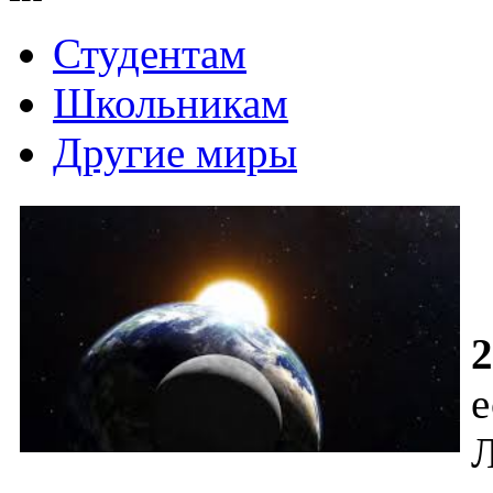
Студентам
Школьникам
Другие миры
2
е
Л