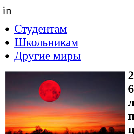
in
Студентам
Школьникам
Другие миры
2
6
л
п
ц