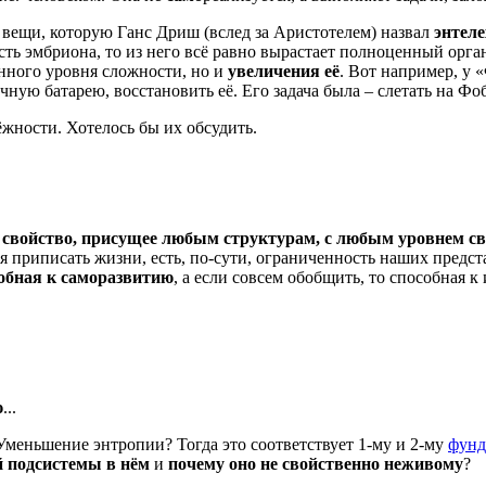
 вещи, которую Ганс Дриш (вслед за Аристотелем) назвал
энтеле
асть эмбриона, то из него всё равно вырастает полноценный орг
ённого уровня сложности, но и
увеличения её
. Вот например, у 
ую батарею, восстановить её. Его задача была – слетать на Фобо
жности. Хотелось бы их обсудить.
 свойство, присущее любым структурам, с любым уровнем св
приписать жизни, есть, по-сути, ограниченность наших предста
собная к саморазвитию
, а если совсем обобщить, то способная 
ю
...
Уменьшение энтропии? Тогда это соответствует 1-му и 2-му
фунд
 подсистемы в нём
и
почему оно не свойственно неживому
?