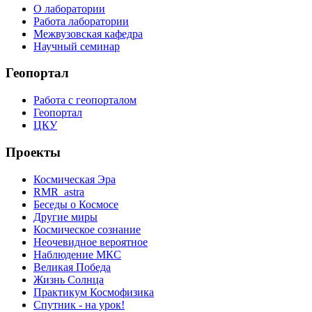
О лаборатории
Работа лаборатории
Межвузовская кафедра
Научный семинар
Геопортал
Работа с геопорталом
Геопортал
ЦКУ
Проекты
Космическая Эра
RMR_astra
Беседы о Космосе
Другие миры
Космическое сознание
Неочевидное вероятное
Наблюдение МКС
Великая Победа
Жизнь Солнца
Практикум Космофизика
Спутник - на урок!