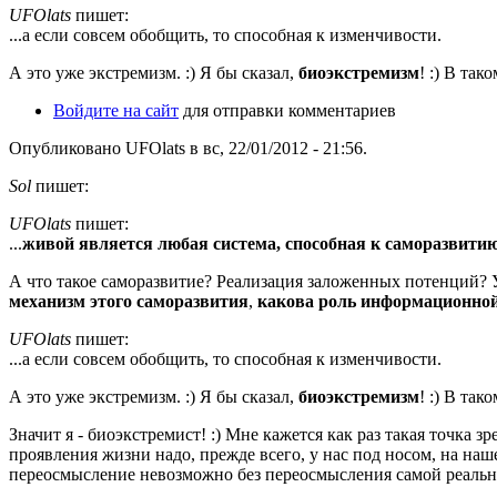
UFOlats
пишет:
...а если совсем обобщить, то способная к изменчивости.
А это уже экстремизм. :) Я бы сказал,
биоэкстремизм
! :) В та
Войдите на сайт
для отправки комментариев
Опубликовано UFOlats в вс, 22/01/2012 - 21:56.
Sol
пишет:
UFOlats
пишет:
...
живой является любая система, способная к саморазвити
А что такое саморазвитие? Реализация заложенных потенций? 
механизм этого саморазвития
,
какова роль информационной
UFOlats
пишет:
...а если совсем обобщить, то способная к изменчивости.
А это уже экстремизм. :) Я бы сказал,
биоэкстремизм
! :) В та
Значит я - биоэкстремист! :) Мне кажется как раз такая точк
проявления жизни надо, прежде всего, у нас под носом, на наш
переосмысление невозможно без переосмысления самой реально