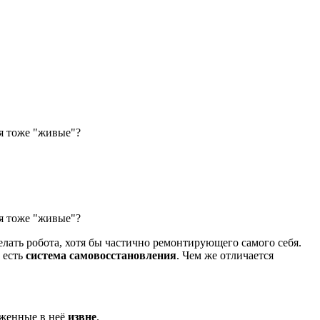
ся тоже "живые"?
ся тоже "живые"?
елать робота, хотя бы частично ремонтирующего самого себя.
и есть
система самовосстановления
. Чем же отличается
ложенные в неё
извне
.