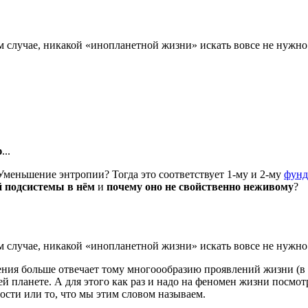
ком случае, никакой «инопланетной жизни» искать вовсе не нужно.
ю
...
Уменьшение энтропии? Тогда это соответствует 1-му и 2-му
фунд
 подсистемы в нём
и
почему оно не свойственно неживому
?
ком случае, никакой «инопланетной жизни» искать вовсе не нужно.
а зрения больше отвечает тому многоообразию проявлений жизни
ей планете. А для этого как раз и надо на феномен жизни посмо
сти или то, что мы этим словом называем.