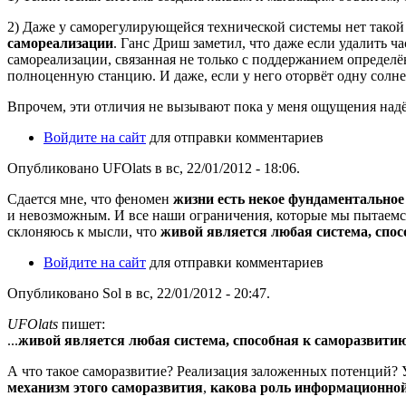
2) Даже у саморегулирующейся технической системы нет такой
самореализации
. Ганс Дриш заметил, что даже если удалить ч
самореализации, связанная не только с поддержанием определ
полноценную станцию. И даже, если у него оторвёт одну солнечн
Впрочем, эти отличия не вызывают пока у меня ощущения надё
Войдите на сайт
для отправки комментариев
Опубликовано UFOlats в вс, 22/01/2012 - 18:06.
Сдается мне, что феномен
жизни есть некое фундаментальное
и невозможным. И все наши ограничения, которые мы пытаемся 
склоняюсь к мысли, что
живой является любая система, спо
Войдите на сайт
для отправки комментариев
Опубликовано Sol в вс, 22/01/2012 - 20:47.
UFOlats
пишет:
...
живой является любая система, способная к саморазвити
А что такое саморазвитие? Реализация заложенных потенций? 
механизм этого саморазвития
,
какова роль информационной