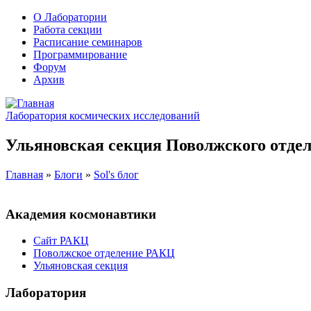
О Лаборатории
Работа секции
Расписание семинаров
Программирование
Форум
Архив
Лаборатория космических исследований
Ульяновская секция Поволжского отдел
Главная
»
Блоги
»
Sol's блог
Академия космонавтики
Сайт РАКЦ
Поволжское отделение РАКЦ
Ульяновская секция
Лаборатория