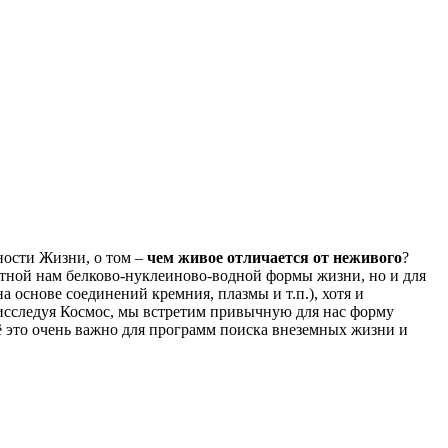
ности Жизни, о том –
чем живое отличается от неживого
?
стной нам белково-нуклеиново-водной формы жизни, но и для
основе соединений кремния, плазмы и т.п.), хотя и
о исследуя Космос, мы встретим привычную для нас форму
ё это очень важно для программ поиска внеземных жизни и