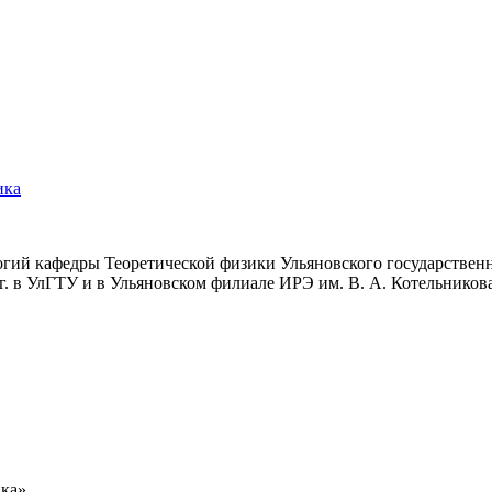
ика
гий кафедры Теоретической физики Ульяновского государствен
 г. в УлГТУ и в Ульяновском филиале ИРЭ им. В. А. Котельнико
ика»