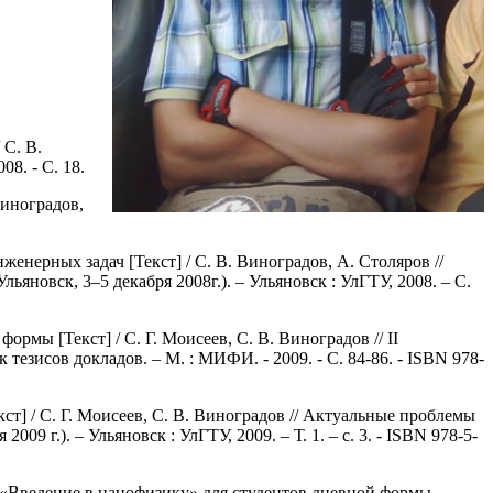
 С. В.
08. - С. 18.
иноградов,
ерных задач [Текст] / С. В. Виноградов, А. Столяров //
овск, 3–5 декабря 2008г.). – Ульяновск : УлГТУ, 2008. – С.
ы [Текст] / С. Г. Моисеев, С. В. Виноградов // II
в докладов. – М. : МИФИ. - 2009. - С. 84-86. - ISBN 978-
 / С. Г. Моисеев, С. В. Виноградов // Актуальные проблемы
 г.). – Ульяновск : УлГТУ, 2009. – Т. 1. – с. 3. - ISBN 978-5-
«Введение в нанофизику» для студентов дневной формы