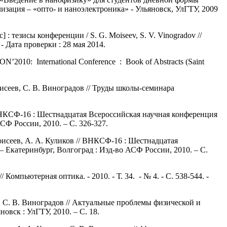
зация – «опто- и наноэлектроника» - Ульяновск, УлГТУ, 2009
с] : тезисы конференции / S. G. Moiseev, S. V. Vinogradov //
. - Дата проверки : 28 мая 2014.
ON’2010: International Conference : Book of Abstracts (Saint
сеев, С. В. Виноградов // Труды школы-семинара
ВНКСФ-16 : Шестнадцатая Всероссийская научная конференция
СФ России, 2010. – С. 326-327.
оисеев, А. А. Куликов // ВНКСФ-16 : Шестнадцатая
– Екатеринбург, Волгоград : Изд-во АСФ России, 2010. – С.
мпьютерная оптика. - 2010. - Т. 34. - № 4. - С. 538-544. -
 С. В. Виноградов // Актуальные проблемы физической и
вск : УлГТУ, 2010. – С. 18.