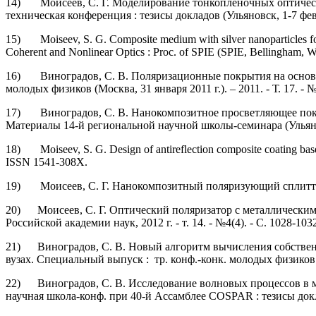
14) Моисеев, С. Г. Моделирование тонкопленочных оптических 
техническая конференция : тезисы докладов (Ульяновск, 1-7 февра
15) Moiseev, S. G. Composite medium with silver nanoparticles for a
Coherent and Nonlinear Optics : Proc. of SPIE (SPIE, Bellingham, WA
16) Виноградов, С. В. Поляризационные покрытия на основе ко
молодых физиков (Москва, 31 января 2011 г.). – 2011. - Т. 17. - №
17) Виноградов, С. В. Нанокомпозитное просветляющее покры
Материалы 14-й региональной научной школы-семинара (Ульяновск
18) Moiseev, S. G. Design of antireflection composite coating based 
ISSN 1541-308X.
19) Моисеев, С. Г. Нанокомпозитный поляризующий сплиттер [Те
20) Моисеев, С. Г. Оптический поляризатор с металлическими 
Российской академии наук, 2012 г. - т. 14. - №4(4). - С. 1028-103
21) Виноградов, С. В. Новый алгоритм вычисления собственны
вузах. Специальный выпуск : тр. конф.-конк. молодых физиков (Мос
22) Виноградов, С. В. Исследование волновых процессов в ма
научная школа-конф. при 40-й Ассамблее COSPAR : тезисы докл. (