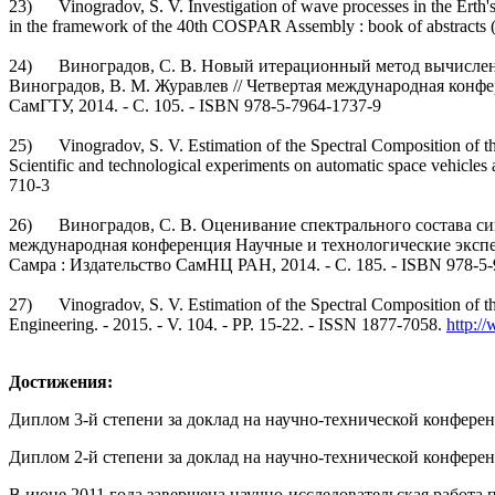
23) Vinogradov, S. V. Investigation of wave processes in the Erth's
in the framework of the 40th COSPAR Assembly : book of abstracts 
24) Виноградов, С. В. Новый итерационный метод вычисления 
Виноградов, В. М. Журавлев // Четвертая международная конфере
СамГТУ, 2014. - С. 105. - ISBN 978-5-7964-1737-9
25) Vinogradov, S. V. Estimation of the Spectral Composition of the
Scientific and technological experiments on automatic space vehicles
710-3
26) Виноградов, С. В. Оценивание спектрального состава сигн
международная конференция Научные и технологические экспери
Самра : Издательство СамНЦ РАН, 2014. - С. 185. - ISBN 978-5
27) Vinogradov, S. V. Estimation of the Spectral Composition of the
Engineering. - 2015. - V. 104. - PP. 15-22. - ISSN 1877-7058.
http:/
Достижения:
Диплом 3-й степени за доклад на научно-технической конферен
Диплом 2-й степени за доклад на научно-технической конферен
В июне 2011 года завершена научно-исследовательская работ