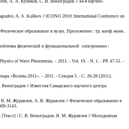
, А. А. Куликов, С. В. Виноградов // 44-я научно-
nogradov, A. A. Kulikov // ICONO 2010: International Conference on
Физическое образование в вузах. Приложение : тр. конф.-конк.
проблемы физической и функциональной электроники :
hysics of Wave Phenomena. – 2011. - Vol. 19. - N. 1. - PP. 47-51. -
а «Волны-2011». – 2011. - Секция 5. - С. 26-28 (2011).
. Виноградов // Известия Самарского научного центра
. М. Журавлев, А. В. Журавлев // Физическое образование в
609-3143.
екст] / С. В. Виноградов, В. М. Журавлев // Молодежная