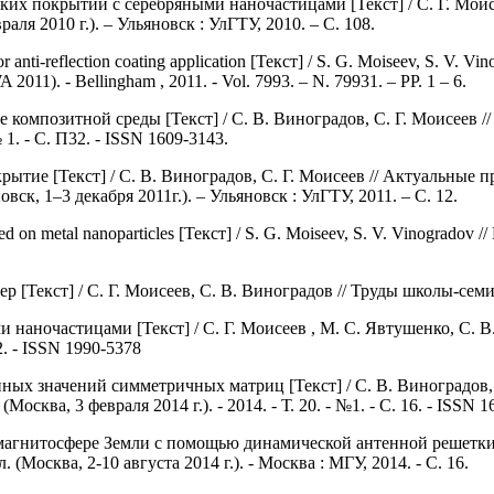
покрытий с серебряными наночастицами [Текст] / С. Г. Моисеев
ля 2010 г.). – Ульяновск : УлГТУ, 2010. – С. 108.
nti-reflection coating application [Текст] / S. G. Moiseev, S. V. Vi
 2011). - Bellingham , 2011. - Vol. 7993. – N. 79931. – PP. 1 – 6.
мпозитной среды [Текст] / С. В. Виноградов, С. Г. Моисеев // 
 1. - С. П32. - ISSN 1609-3143.
тие [Текст] / С. В. Виноградов, С. Г. Моисеев // Актуальные 
, 1–3 декабря 2011г.). – Ульяновск : УлГТУ, 2011. – С. 12.
on metal nanoparticles [Текст] / S. G. Moiseev, S. V. Vinogradov // P
кст] / С. Г. Моисеев, С. В. Виноградов // Труды школы-семинар
наночастицами [Текст] / С. Г. Моисеев , М. С. Явтушенко, С. В
2. - ISSN 1990-5378
х значений симметричных матриц [Текст] / С. В. Виноградов, В
ква, 3 февраля 2014 г.). - 2014. - Т. 20. - №1. - С. 16. - ISSN 1
гнитосфере Земли с помощью динамической антенной решетки [Т
Москва, 2-10 августа 2014 г.). - Москва : МГУ, 2014. - С. 16.