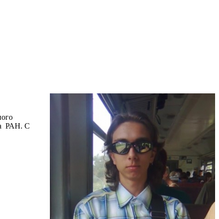
ного
ва РАН. С