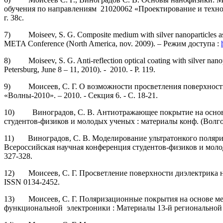
обучения по направлениям 21020062 «Проектирование и технол
г. 38с.
7) Moiseev, S. G. Composite medium with silver nanoparticles as s
META Conference (North America, nov. 2009). – Режим доступа :
8) Moiseev, S. G. Anti-reflection optical coating with silver na
Petersburg, June 8 – 11, 2010). - 2010. - P. 119.
9) Моисеев, С. Г. O возможности просветления поверхности д
«Волны-2010». – 2010. - Секция 6. - C. 18-21.
10) Виноградов, С. В. Антиотражающее покрытие на основе с
студентов-физиков и молодых ученых : материалы конф. (Волгогр
11) Виноградов, С. В. Моделирование ультратонкого поляриза
Всероссийская научная конференция студентов-физиков и молоды
327-328.
12) Моисеев, С. Г. Просветление поверхности диэлектрика наноч
ISSN 0134-2452.
13) Моисеев, С. Г. Поляризационные покрытия на основе мета
функциональной электроники : Материалы 13-й региональной нау