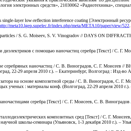
огия электронных средств», 21030062 «Радиотехника», специали
ingle-layer low-reflection interference coating [Электронный ресур
http://meta10.lgep.supelec.fr/index.php/meta/META10/paper/view/522
noparticles / S. G. Moiseev, S. V. Vinogradov // DAYS ON DIFFRACTI
иэлектриков с помощью наночастиц серебра [Текст] / С. Г. Мои
еребряных наночастиц / С. В. Виноградов, С. Г. Моисеев // 
ад, 22-29 апреля 2010 г.). – Екатеринбург, Волгоград : Изд-во А
тора на основе композитной среды / С. В. Виноградов, С. Г. М
х ученых : материалы конф. (Волгоград, 22-29 апреля 2010 г.). 
астицами серебра [Текст] / С. Г. Моисеев, С. В. Виноградов // Ко
ллодиэлектрических композитных сред [Текст] / С. Г. Моисеев,
чной школы-семинара (Ульяновск, 1-3 декабря 2010 г.). – Ульяно