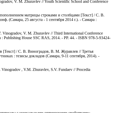
ogradov, V. M. Zhuravlev // Youth Scientific School and Conference
ополнением матрицы строками и столбцами [Текст] / С. В.
 (Самара, 25 августа - 1 сентября 2014 г.). - Самара :
. Vinogradov, V. M. Zhuravlev // Third International Conference
amara : Publishing House SSC RAS, 2014. - PP. 44. - ISBN 978-5-93424-
екст] / С. В. Виноградов, В. М. Журавлев // Третья
ках : тезисы докладов (Самара, 9-11 сентября, 2014). -
. Vinogradov , V.M. Zhuravlev, S.V. Fundaev // Procedia
материалы с уникальными оптическими свойствами»,