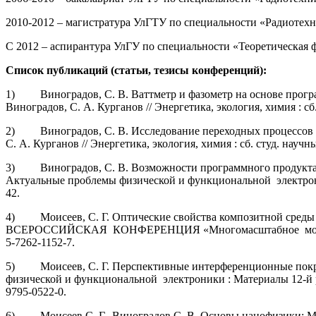
2010-2012 – магистратура УлГТУ по специальности «Радиотехн
С 2012 – аспирантура УлГУ по специальности «Теоретическая 
Список публикаций (статьи, тезисы конференций):
1) Виноградов, С. В. Ваттметр и фазометр на основе програм
Виноградов, С. А. Курганов // Энергетика, экология, химия : сб. 
2) Виноградов, С. В. Исследование переходных процессов на
С. А. Курганов // Энергетика, экология, химия : сб. студ. научны
3) Виноградов, С. В. Возможности программного продукта Com
Актуальные проблемы физической и функциональной электроники
42.
4) Моисеев, С. Г. Оптические свойства композитной среды Ма
ВСЕРОССИЙСКАЯ КОНФЕРЕНЦИЯ «Многомасштабное моделировани
5-7262-1152-7.
5) Моисеев, С. Г. Перспективные интерференционные покрыти
физической и функциональной электроники : Материалы 12-й реги
9795-0522-0.
6) Моисеев С. Г., Виноградов С. В. Основы нанофизики: Ме