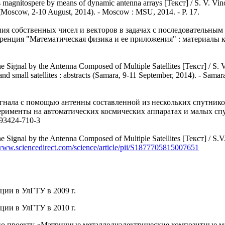
 magnitospere by means of dynamic antenna arrays [Текст] / S. V. Vin
(Moscow, 2-10 August, 2014). - Moscow : MSU, 2014. - P. 17.
собственных чисел и векторов в задачах с последовательным п
нция "Математическая физика и ее приложения" : материалы конф.
 Signal by the Antenna Composed of Multiple Satellites [Текст] / S. V
 and small satellites : abstracts (Samara, 9-11 September, 2014). - S
ала с помощью антенны составленной из нескольких спутников [Т
менты на автоматических космических аппаратах и малых спутни
-93424-710-3
 Signal by the Antenna Composed of Multiple Satellites [Текст] / S.V
/www.sciencedirect.com/science/article/pii/S1877705815007651
ции в УлГТУ в 2009 г.
ции в УлГТУ в 2010 г.
а по проекту «Матричные металлодиэлектрические композитные 