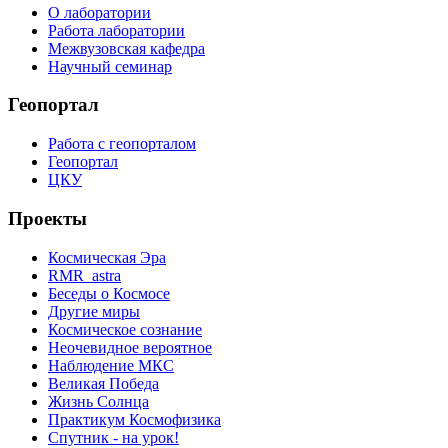
О лаборатории
Работа лаборатории
Межвузовская кафедра
Научный семинар
Геопортал
Работа с геопорталом
Геопортал
ЦКУ
Проекты
Космическая Эра
RMR_astra
Беседы о Космосе
Другие миры
Космическое сознание
Неочевидное вероятное
Наблюдение МКС
Великая Победа
Жизнь Солнца
Практикум Космофизика
Спутник - на урок!