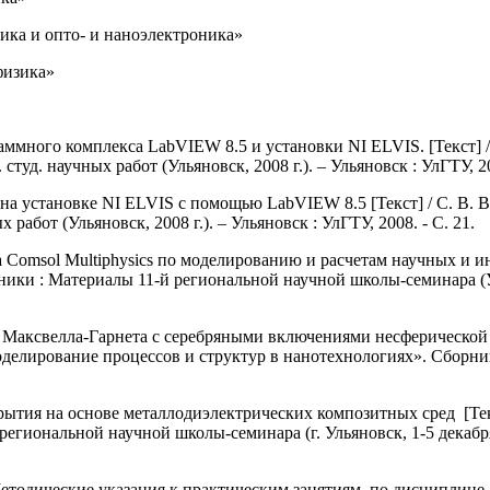
ика и опто- и наноэлектроника»
физика»
много комплекса LabVIEW 8.5 и установки NI ELVIS. [Текст] /
студ. научных работ (Ульяновск, 2008 г.). – Ульяновск : УлГТУ, 20
 установке NI ELVIS с помощью LabVIEW 8.5 [Текст] / С. В. В
х работ (Ульяновск, 2008 г.). – Ульяновск : УлГТУ, 2008. - С. 21.
sol Multiphysics по моделированию и расчетам научных и инжен
 : Материалы 11-й региональной научной школы-семинара (Ульян
ксвелла-Гарнета с серебряными включениями несферической форм
е процессов и структур в нанотехнологиях». Сборник тезисо
я на основе металлодиэлектрических композитных сред [Текст]
ональной научной школы-семинара (г. Ульяновск, 1-5 декабря 2009
тодические указания к практическим занятиям по дисциплине 