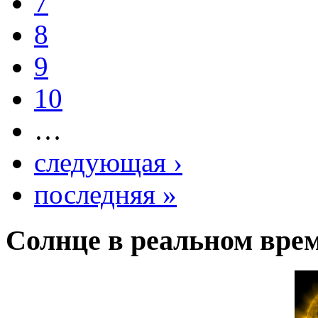
7
8
9
10
…
следующая ›
последняя »
Солнце в реальном вре