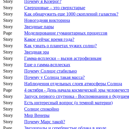
Story
Почему я Козерог?
Story
Сверхновые – это сверхстарые
Story
Как обнаружить еще 1000 скоплений галактик?
Story
Новогодняя викторина
Story
Звездные пары
Page
Моделирование гуманитарных процессов
Story
Какое сейчас время года?
Story
Как узнать о планетах чужих солнц?
Story
Звездная эра
Story
Гамма-всплески – вызов астрофизикам
Story
Еще о гамма-всплесках
Story
Почему Солнце стабильно
Story
Почему у Солнца такая масса?
Story
Наблюдения отдельных слоев атмосферы Солнца
Page
4 октября - День начала космической эры человечест
Story
Запуск первого спутника - Воспоминания о будуще
Story
Есть интересный вопрос (о темной материи)
Story
Солнце спокойно
Story
Мир Венеры
Story
Почему Марс такой?
Page
Звездопады и серебристые облака в июле