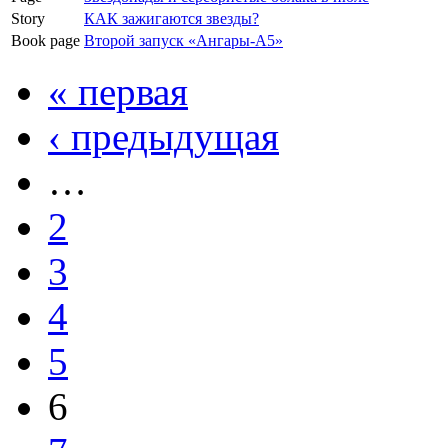
Story
КАК зажигаются звезды?
Book page
Второй запуск «Ангары-А5»
« первая
‹ предыдущая
…
2
3
4
5
6