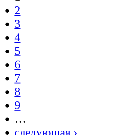
2
3
4
5
6
7
8
9
…
следующая ›