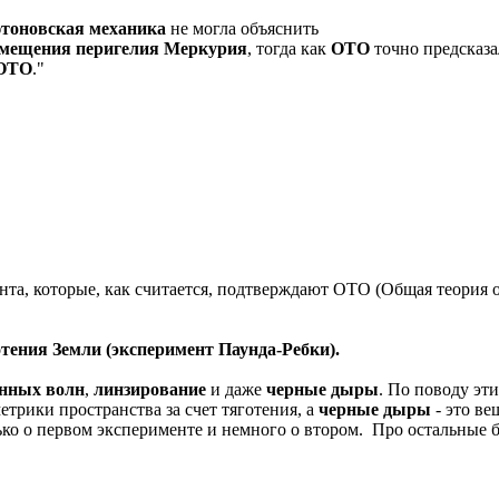
тоновская механика
не могла объяснить
мещения перигелия Меркурия
, тогда как
ОТО
точно предсказ
 ОТО
."
, которые, как считается, подтверждают ОТО (Общая теория о
тения Земли (эксперимент Паунда-Ребки).
онных волн
,
линзирование
и даже
черные дыры
. По поводу эт
етрики пространства за счет тяготения, а
черные дыры
- это ве
ко о первом эксперименте и немного о втором. Про остальные бу