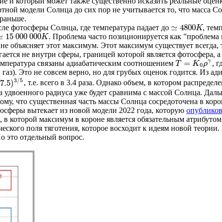
е и который может также существенно исказить реальные оценки
ртной модели Солнца до сих пор не учитывается то, что масса С
 раньше.
≃
4800
осле фотосферы Солнца, где температура падает до
, тем
≃
4800
K
K
≃
15
000
000
. Проблема часто позиционируется как "проблема 
≃
15
000
000
K
K
е объясняет этот максимум. Этот максимум существует всегда, т.
гается не внутри сферы, границей которой является фотосфера, а
γ
=
емпература связаны адиабатическим соотношением
, г
T
=
K
0
ρ
γ
T
K
ρ
0
газ). Это не совсем верно, но для грубых оценок годится. Из ад
3
/
5
(
7.5
)
, т.е. всего в 3.4 раза. Однако объем, в котором распреде
7.5
)
3
/
5
ма удвоенного радиуса уже будет сравнима с массой Солнца. Даль
тому, что существенная часть массы Солнца сосредоточена в кор
феры вытекает из новой модели 2022 года, которую
опублико
, в которой максимум в короне является обязательным атрибутом
ческого поля тяготения, которое восходит к идеям новой теории
о это отдельный вопрос.