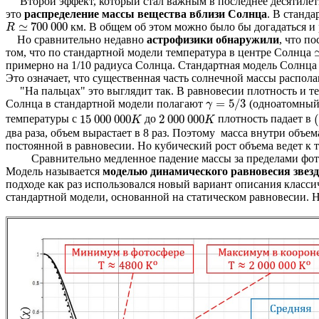
Второй эффект, который стал важным в последнее десятилети
это
распределение массы вещества вблизи Солнца
. В станда
≃
700
000
км. В общем об этом можно было бы догадаться и
R
R
≃
700
000
Но сравнительно недавно
астрофизики обнаружили
, что п
том, что по стандартной модели температура в центре Солнца
примерно на 1/10 радиуса Солнца. Стандартная модель Солнца н
Это означает, что существенная часть солнечной массы распола
"На пальцах" это выглядит так. В равновесии плотность и т
=
5
/
3
Солнца в стандартной модели полагают
(одноатомный 
γ
=
5
/
3
γ
15
000
000
2
000
000
температуры с
до
плотность падает в
15
000
000
K
2
000
000
K
(
K
K
два раза, объем вырастает в 8 раз. Поэтому масса внутри объе
постоянной в равновесии. Но кубический рост объема ведет к 
Сравнительно медленное падение массы за пределами фотос
Модель называется
моделью динамического равновесия звезд
подходе как раз использовался новый вариант описания класси
стандартной модели, основанной на статическом равновесии. Н