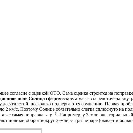
ошее согласие с оценкой ОТО. Сама оценка строится на поправк
ционное поле Солнца сферическое
, а масса сосредоточена вну
у десятилетий, несколько подвергаются сомнению. Первая проб
оло 2 км/c. Поэтому Солнце обязательно слегка сплюснуто на по
−
3
∼
та же самая поправка
. Например, у Земли экваториальный
∼
r
r
−
3
лают полный оборот вокруг Земли за три-четыре (бывает и больш