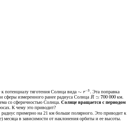
−
3
∼
е к потенциалу тяготения Солнца вида
. Эта поправка
∼
r
r
−
3
≃
700
000
три сферы измеренного ранее радиуса Солнца
км.
R
R
≃
700
000
лема со сферичностью Солнца.
Солнце вращается
с периодом
люсах.
К чему это приводит?
 радиус примерно на 21 км больше полярного. Это приводит к
е) месяца в зависимости от наклонения орбиты и ее высоты.