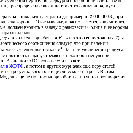
 смещения перигелия Меркурия и отклонения света звезд -
олнца распределена совсем не так строго внутри радмуса
2
000
000
пература вновь начинает расти до примерно
, при
2
000
000
K
K
нагрева короны". Этот максимум располагается, как считают,
 е. должен входить в задачу о равновесии Солнца и ее короны.
 гораздо дальше.
де
- показатель адиабаты, а
- некоторая постоянная. Для
γ
K
0
γ
K
0
иабатического соотношения следует, что при падении
3
лена масса, увеличивается как
. Т.е. при увеличении радиуса в
r
3
r
ше плотность падает, стремясь к некоторой ненулевой
оне. А оценки ОТО этого не учитывают.
вал в ЖЭТФ
, а потом в других журналах еще пару статей.
 и не требует какого-то специфического нагрева. В этом
. Модель еще не полностью доработана, но явно противоречит