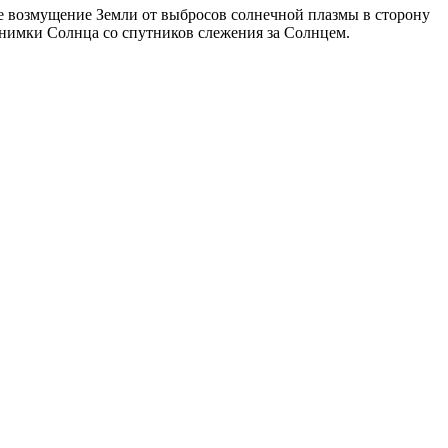
е
возмущение
Земли от выбросов солнечной плазмы в сторону
снимки Солнца со спутников слежения за Солнцем.