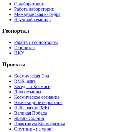
О лаборатории
Работа лаборатории
Межвузовская кафедра
Научный семинар
Геопортал
Работа с геопорталом
Геопортал
ЦКУ
Проекты
Космическая Эра
RMR_astra
Беседы о Космосе
Другие миры
Космическое сознание
Неочевидное вероятное
Наблюдение МКС
Великая Победа
Жизнь Солнца
Практикум Космофизика
Спутник - на урок!