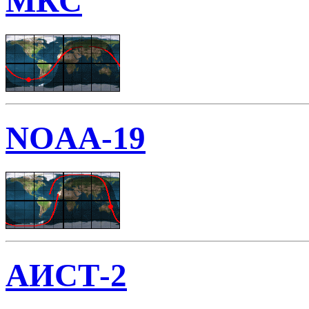
МКС
NOAA-19
АИСТ-2