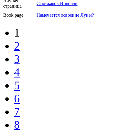
Личная
Стрижаков Николай
страница
Book page
Намечается освоение Луны?
1
2
3
4
5
6
7
8