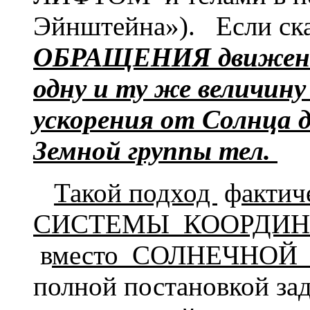
Эйнштейна»). Если ска
ОБРАЩЕНИЯ движения
одну и ту же величин
ускорения от Солнца 
Земной группы тел.
Такой подход
ф
актич
СИСТЕМЫ КООРДИН
в
место СОЛНЕЧНО
полной постановкой зад