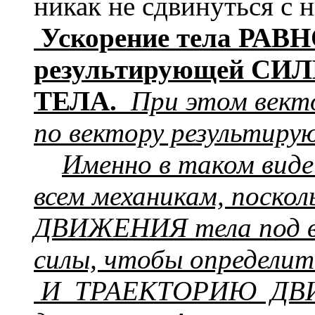
никак не сдвинуться с 
Ускорение тела РАВН
результирующей С
ТЕЛА.
При этом векто
по вектору результиру
Именно в таком виде
всем механикам, поск
ДВИЖЕНИЯ тела под в
силы, чтобы опреде
И ТРАЕКТОРИЮ ДВИЖ