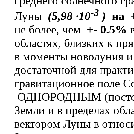
среднего солнечного гр
-3
Луны
(5,98 ·10
)
на
+
не более, чем
+- 0.5%
в
областях, близких к пр
в
моменты новолуния и
достаточной для практ
гравитационное поле С
ОДНОРОДНЫМ (постоян
Земли и в пределах обл
вектором Луны в относ