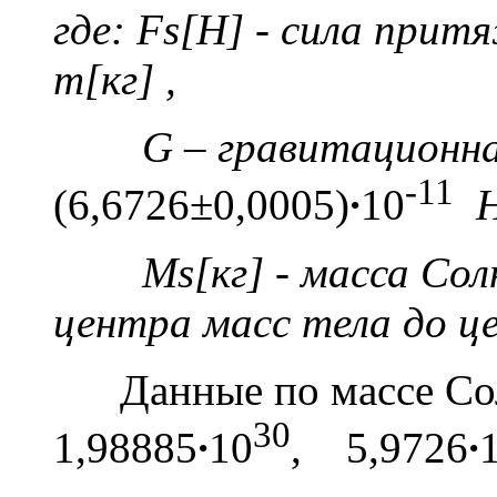
где:
F
s[Н]
-
сила притя
m
[кг]
,
G
– гравитационн
-11
(6,6726±0,0005)
·
10
Ms[кг]
- масса Сол
центра масс тела до ц
Данные по массе Со
30
1,98885
·
10
, 5,9726
·