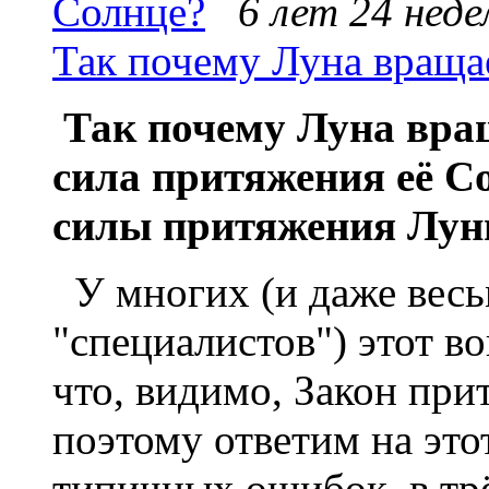
Солнце?
6 лет 24 неде
Так почему Луна враща
Так почему Луна вращ
сила притяжения её Со
силы притяжения Лун
У многих (и даже вес
"специалистов") этот во
что, видимо, Закон при
поэтому ответим на эт
типичных ошибок в трё