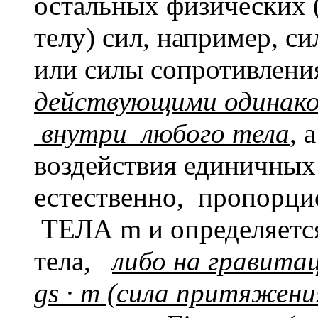
остальных физически
телу) сил, например, си
или силы сопротивления 
действующими одинако
внутри любого тела
, 
воздействия единичных 
естественно, пропор
ТЕЛА m и определяется
тела,
либо на гравита
gs
·
m
(сила притяжени