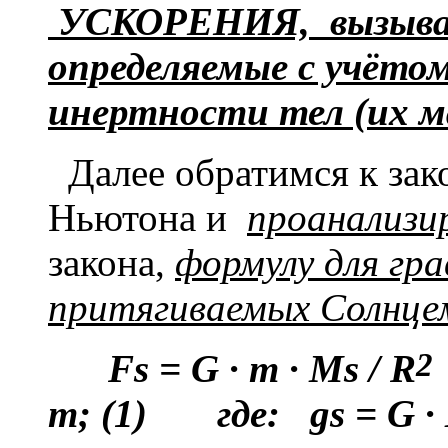
УСКОРЕНИЯ, вызываем
определяемые с учёто
инертности тел (их м
Далее обратимся к зак
Ньютона и
проанализир
закона,
формулу
для гр
притягиваемых Солнце
F
s
=
G
·
m
·
M
s
/
R
m
; (1) где:
gs
=
G
·