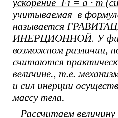
ускорение
Fi
= а ·
m
(си
учитываемая в формул
называется ГРАВИТАЦИ
ИНЕРЦИОННОЙ. У физик
возможном различии, но
считаются практич
величине., т.е. механи
и сил инерции осуществ
массу тела.
Рассчитаем величину 