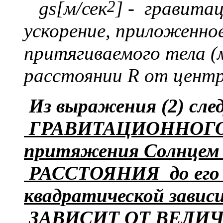
2
gs[м/сек
]
- гравитац
ускорение, приложенно
притяг
иваемого тела 
расстоянии
R
от центр
Из выражения (2) сле
ГРАВИТАЦИОННОГО
притяжения Солнце
РАССТОЯНИЯ до его ц
квадратической завис
ЗАВИСИТ ОТ ВЕЛИ