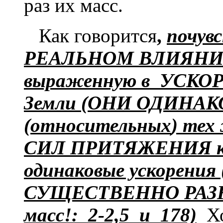
раз их масс.
Как говорится
,
почув
РЕАЛЬНОМ ВЛИЯН
выраженную в УСК
Земли
(ОНИ ОДИНАК
(
относительных
) тех
СИЛ
ПРИТЯЖЕНИЯ к С
одинаковые ускорен
СУЩЕСТВЕННО РАЗНЫЕ
масс!: 2-2,5 и 178)
Хо