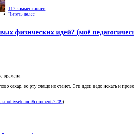
117 комментариев
Читать далее
вых физических идей? (моё педагогическ
е времена.
во сахар, во рту слаще не станет. Эти идеи надо искать и провер
iya-multivselennoi#comment-7209
)