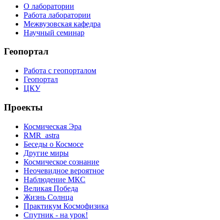
О лаборатории
Работа лаборатории
Межвузовская кафедра
Научный семинар
Геопортал
Работа с геопорталом
Геопортал
ЦКУ
Проекты
Космическая Эра
RMR_astra
Беседы о Космосе
Другие миры
Космическое сознание
Неочевидное вероятное
Наблюдение МКС
Великая Победа
Жизнь Солнца
Практикум Космофизика
Спутник - на урок!