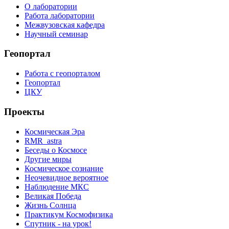
О лаборатории
Работа лаборатории
Межвузовская кафедра
Научный семинар
Геопортал
Работа с геопорталом
Геопортал
ЦКУ
Проекты
Космическая Эра
RMR_astra
Беседы о Космосе
Другие миры
Космическое сознание
Неочевидное вероятное
Наблюдение МКС
Великая Победа
Жизнь Солнца
Практикум Космофизика
Спутник - на урок!