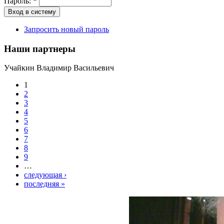
Пароль:
*
Запросить новый пароль
Наши партнеры
Учайкин Владимир Васильевич
1
2
3
4
5
6
7
8
9
…
следующая ›
последняя »