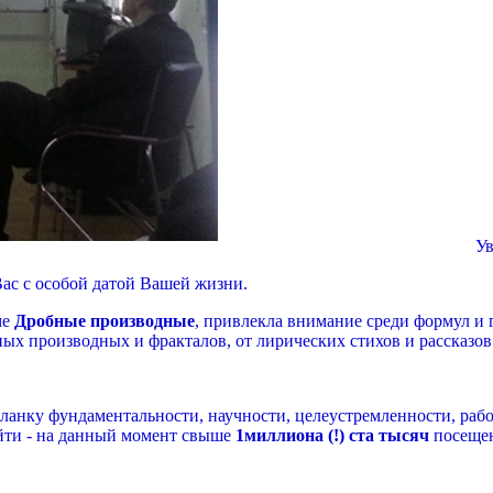
Уважае
ас с особой датой Вашей жизни.
ме
Дробные производные
, привлекла внимание среди формул и
ых производных и фракталов, от лирических стихов и рассказо
анку фундаментальности, научности, целеустремленности, рабо
ойти - на данный момент свыше
1миллиона (!) ста тысяч
посеще