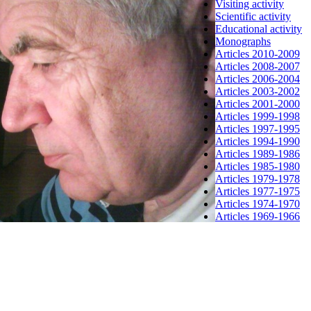
Visiting activity
Scientific activity
Educational activity
Monographs
Articles 2010-
20
09
Articles
20
08-
20
07
Articles
20
06-
20
04
Articles
20
03-
20
02
Articles
20
01-
20
00
Articles 1999-
19
98
Articles
19
97-
19
95
Articles
19
94-
19
90
Articles
19
89-
19
86
Articles
19
85-
19
80
Articles
19
79-
19
78
Articles
19
77-
19
75
Articles
19
74-
19
70
Articles
19
69-
19
66