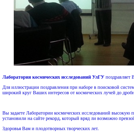
Лаборатория космических исследований УлГУ
поздравляет В
Для иллюстрации поздравления при наборе в поисковой систе
широкий круг Ваших интересов от космических лучей до дробн
Вы задаете Лаборатории космических исследований высокую пл
установили на сайте рекорд, который вряд ли возможно превз
Здоровья Вам и плодотворных творческих лет.