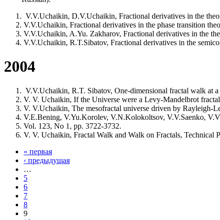
V.V.Uchaikin, D.V.Uchaikin, Fractional derivatives in the theor
V.V.Uchaikin, Fractional derivatives in the phase transition th
V.V.Uchaikin, A.Yu. Zakharov, Fractional derivatives in the the
V.V.Uchaikin, R.T.Sibatov, Fractional derivatives in the semico
2004
V.V.Uchaikin, R.T. Sibatov, One-dimensional fractal walk at a f
V. V. Uchaikin, If the Universe were a Levy-Mandelbrot fractal
V. V.Uchaikin, The mesofractal universe driven by Rayleigh-Le
V.E.Bening, V.Yu.Korolev, V.N.Kolokoltsov, V.V.Saenko, V.V.Uch
Vol. 123, No 1, pp. 3722-3732.
V. V. Uchaikin, Fractal Walk and Walk on Fractals, Technical 
« первая
‹ предыдущая
…
5
6
7
8
9