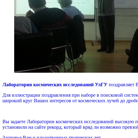
Лаборатория космических исследований УлГУ
поздравляет В
Для иллюстрации поздравления при наборе в поисковой систе
широкий круг Ваших интересов от космических лучей до дробн
Вы задаете Лаборатории космических исследований высокую пл
установили на сайте рекорд, который вряд ли возможно превз
Здоровья Вам и плодотворных творческих лет.