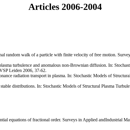
Articles 2006-2004
l random walk of a particle with finite velocity of free motion. Surve
lasma turbulence and anomalous non-Brownian diffusion. In: Stochast
, VSP Leiden 2006, 37-62.
nance radiation transport in plasma. In: Stochastic Models of Structur
table distributions. In: Stochastic Models of Structural Plasma Turbu
ential equations of fractional order. Surveys in Applied andIndustrial M