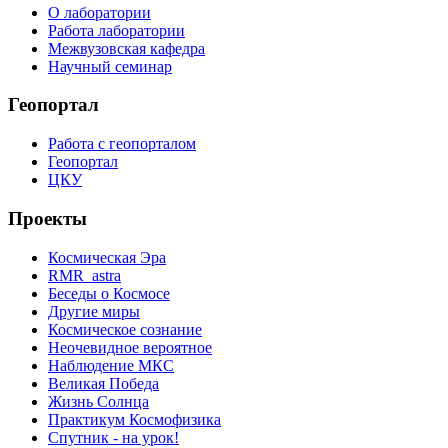
О лаборатории
Работа лаборатории
Межвузовская кафедра
Научный семинар
Геопортал
Работа с геопорталом
Геопортал
ЦКУ
Проекты
Космическая Эра
RMR_astra
Беседы о Космосе
Другие миры
Космическое сознание
Неочевидное вероятное
Наблюдение МКС
Великая Победа
Жизнь Солнца
Практикум Космофизика
Спутник - на урок!