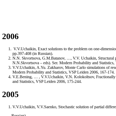
2006
V.V.Uchaikin, Exact solutions to the problem on one-dimensiona
pp.397-408 (in Russian).
N.N. Skvortsova, G.M.Batanov, …, V.V. Uchaikin, Structural p
N.N.Skvortsova – eds). Ser. Modern Probability and Statistics
V.V.Uchaikin, A.Yu. Zakharov, Monte Carlo simulations of reso
Modern Probability and Statistics, VSP Leiden 2006, 167-174.
V.E.Bening, … , V.V.Uchaikin, V.N. Kolokoltsov, Fractionally s
and Statistics, VSP Leiden 2006, 175-244.
2005
V.V.Uchaikin, V.V.Saenko, Stochastic solution of partial differ
Russian).