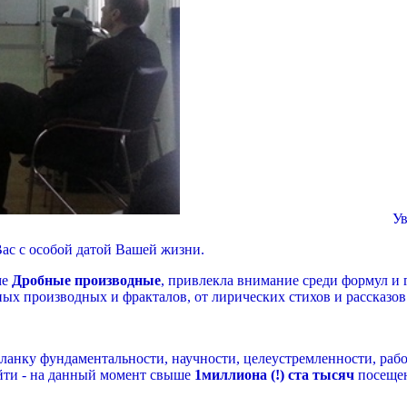
Уважае
ас с особой датой Вашей жизни.
ме
Дробные производные
, привлекла внимание среди формул и
ых производных и фракталов, от лирических стихов и рассказо
анку фундаментальности, научности, целеустремленности, рабо
ойти - на данный момент свыше
1миллиона (!) ста тысяч
посеще