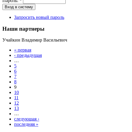
Пароль:
*
Запросить новый пароль
Наши партнеры
Учайкин Владимир Васильевич
« первая
‹ предыдущая
…
5
6
7
8
9
10
11
12
13
…
следующая ›
последняя »