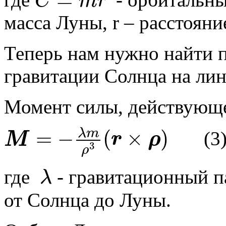
=
C
m
r
C
=
m
r
2
масса Луны, r – расстояни
Теперь нам нужно найти 
гравитации Солнца на ли
Момент силы, действующе
λ
m
=
−
(
×
)
(3
M
r
ρ
M
=
−
λ
m
ρ
3
(
r
×
ρ
)
3
ρ
где
- гравитационный п
λ
λ
от Солнца до Луны.