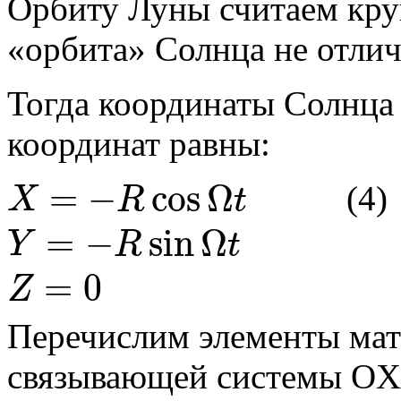
Орбиту Луны считаем кру
«орбита» Солнца не отлич
Тогда координаты Солнца
координат равны:
=
−
cos
Ω
(4)
X
R
t
X
=
−
R
cos
Ω
t
Y
=
−
R
sin
Ω
t
Z
=
0
=
−
sin
Ω
Y
R
t
=
0
Z
Перечислим элементы ма
связывающей системы O