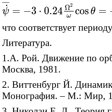
¯
¯
¯
¯
2
˙
Ω
=
−
3
⋅
0.24
cos
=
ψ
θ
ψ
˙
¯
=
−
3
⋅
0.24
Ω
2
ω
cos
θ
=
−
1.068
⋅
10
−
8
ω
что соответствует период
Литература.
1.А. Рой. Движение по ор
Москва, 1981.
2. Виттенбург Й. Динамик
Монография. – М.: Мир, 
3. Николаи Е. Л., Теория 