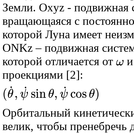
Земли. Оxyz - подвижная 
вращающаяся с постоянно
которой Луна имеет неизм
ONKz – подвижная система
которой отличается от
и
ω
ω
проекциями [2]:
˙
˙
˙
(
,
sin
,
cos
)
(
θ
ψ
θ
ψ
θ
(
θ
˙
,
ψ
˙
sin
θ
,
ψ
˙
cos
θ
)
Орбитальный кинетическ
велик, чтобы пренебречь д