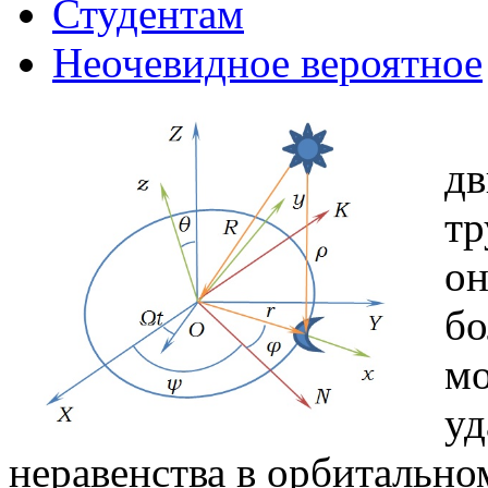
Студентам
Неочевидное вероятное
дв
тр
он
бо
мо
уд
неравенства в орбитальн