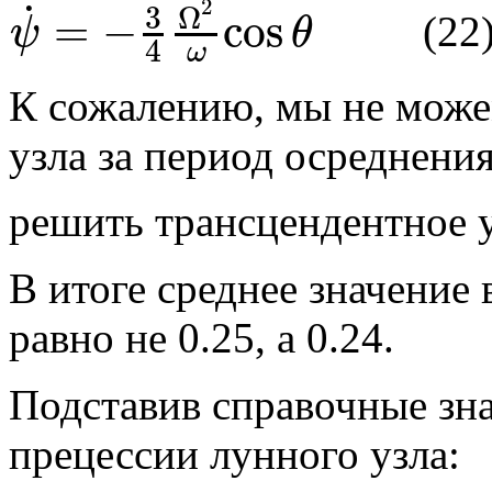
¯
¯
¯
¯
2
˙
3
Ω
=
−
cos
(22
ψ
θ
ψ
˙
¯
=
−
3
4
Ω
2
ω
cos
θ
4
ω
К сожалению, мы не може
узла за период осреднени
решить трансцендентное 
В итоге среднее значение
равно не 0.25, а 0.24.
Подставив справочные зна
прецессии лунного узла: