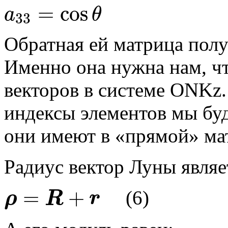
=
cos
a
θ
33
Обратная ей матрица пол
Именно она нужна нам, ч
векторов в системе ONKz
индексы элементов мы буд
они имеют в «прямой» ма
Радиус вектор Луны являе
=
+
(6)
ρ
R
r
ρ
=
R
+
r