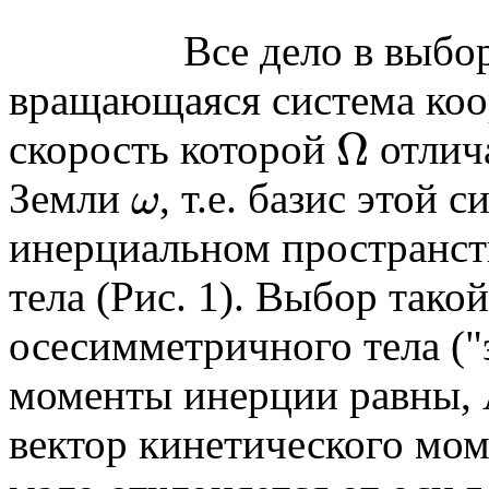
Все дело в выборе си
вращающаяся система коо
Ω
скорость которой
отлича
Ω
Земли
, т.е. базис этой 
ω
ω
инерциальном пространст
тела (Рис. 1). Выбор тако
осесимметричного тела ("
моменты инерции равны, 
вектор кинетического мо