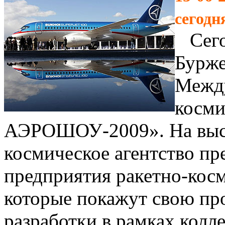
сегодн
Сегод
Бурже
Межд
косм
АЭРОШОУ-2009». На выст
космическое агентство пр
предприятия ракетно-косм
которые покажут свою пр
разработки в рамках колл