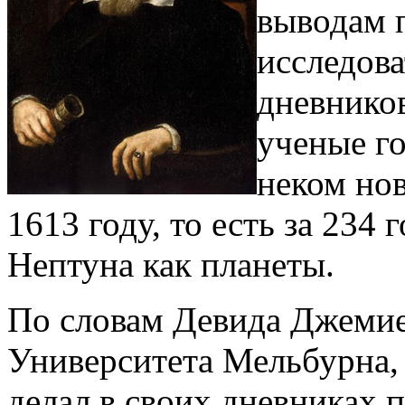
выводам 
исследов
дневнико
ученые го
неком но
1613 году, то есть за 234
Нептуна как планеты.
По словам Девида Джемие
Университета Мельбурна, 
делал в своих дневниках п