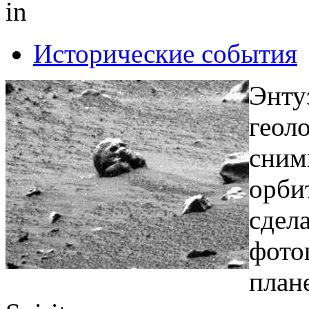
in
Исторические события
Энту
геол
сним
орби
сдел
фото
план