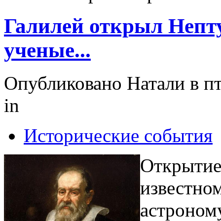
Галилей открыл Непту
ученые...
Опубликовано Натали в пт,
in
Исторические события
Открытие
известно
астроном