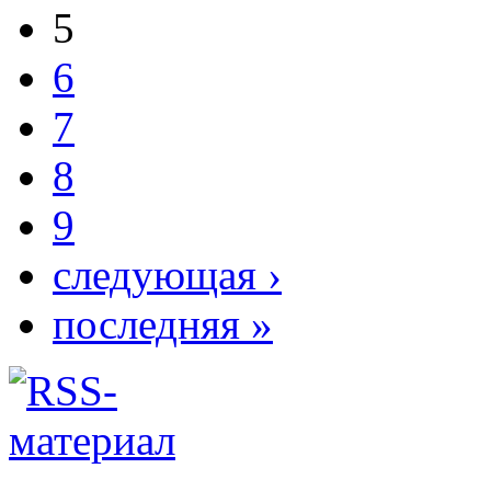
5
6
7
8
9
следующая ›
последняя »