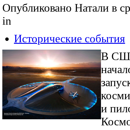
Опубликовано Натали в ср,
in
Исторические события
В СШ
начал
запус
косми
и пил
Космо