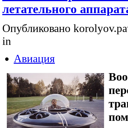
летательного аппарат
Опубликовано korolyov.pav
in
Авиация
Воо
пер
тра
пом