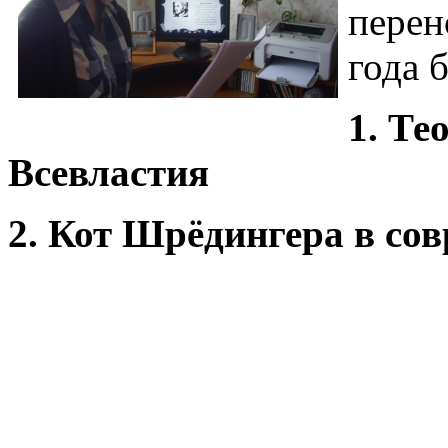
перен
года 
1. Те
Всевластия
2. Кот Шрёдингера в со