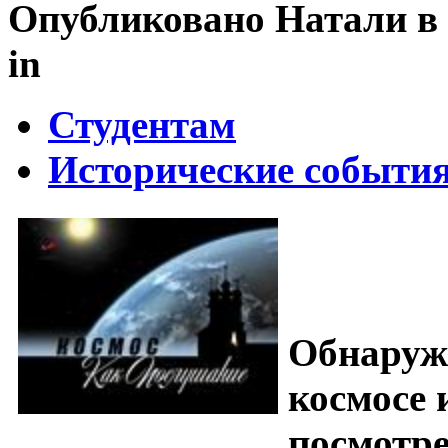
Опубликовано Натали в вс
in
Студентам
Исторические событи
Обнаруж
космосе 
посмотре