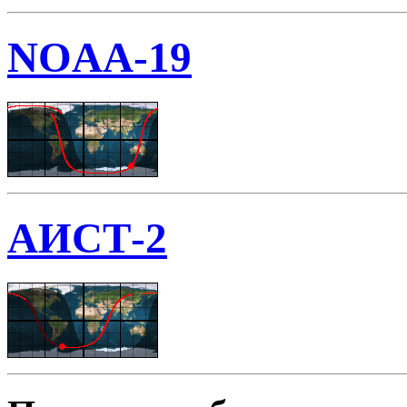
NOAA-19
АИСТ-2