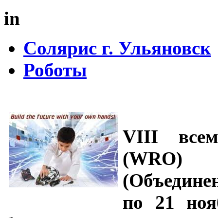
in
Солярис г. Ульяновск
Роботы
VIII все
(WRO) 
(Объедине
по 21 ноя