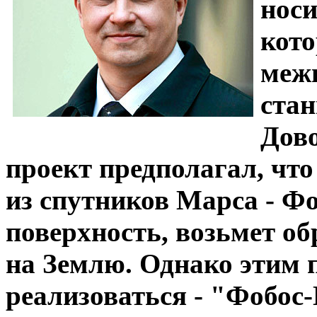
носи
кото
межп
стан
Дов
проект предполагал, что
из спутников Марса - Фо
поверхность, возьмет об
на Землю. Однако этим 
реализоваться - "Фобос