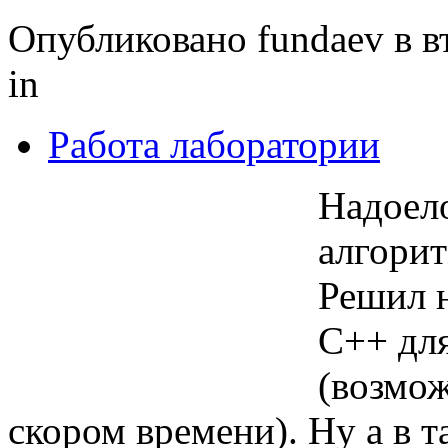
Опубликовано fundaev в вт
in
Работа лаборатории
Надоело
алгори
Решил 
C++ дл
(возмож
скором времени). Ну а в т