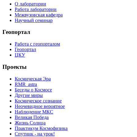
О лаборатории
Работа лаборатории
Межвузовская кафедра
Научный семинар
Геопортал
Работа с геопорталом
Геопортал
ЦКУ
Проекты
Космическая Эра
RMR_astra
Беседы о Космосе
Другие миры
Космическое сознание
Неочевидное вероятное
Наблюдение МКС
Великая Победа
Жизнь Солнца
Практикум Космофизика
Спутник - на урок!