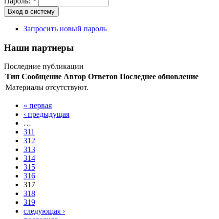
Пароль:
*
Запросить новый пароль
Наши партнеры
Последние публикации
Тип
Сообщение
Автор
Ответов
Последнее обновление
Материалы отсутствуют.
« первая
‹ предыдущая
…
311
312
313
314
315
316
317
318
319
следующая ›