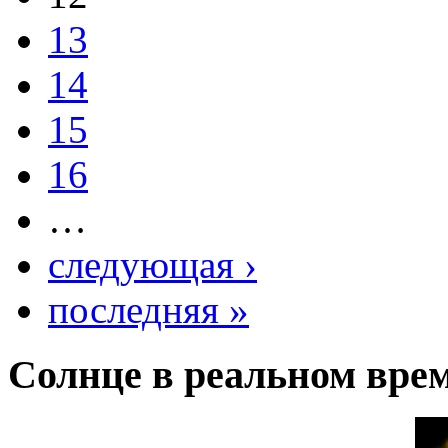
13
14
15
16
…
следующая ›
последняя »
Солнце в реальном вре