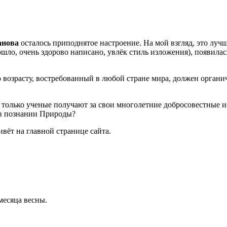
анова
осталось приподнятое настроение. На мой взгляд, это лучш
ошло, очень здорово написано, увлёк стиль изложения), появила
о возрасту, востребованный в любой стране мира, должен органи
к только ученые получают за свои многолетние добросовестные 
 в познании Природы?
ивёт на главной странице сайта.
месяца весны.