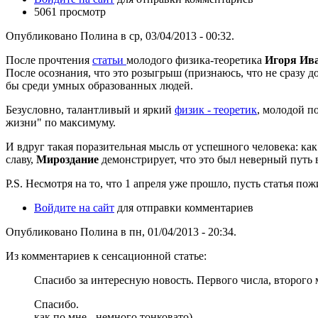
5061 просмотр
Опубликовано Полина в ср, 03/04/2013 - 00:32.
После прочтения
статьи
молодого физика-теоретика
Игоря Ив
После осознания, что это розыгрыш (признаюсь, что не сразу д
бы среди умных образованных людей.
Безусловно, талантливый и яркий
физик - теоретик
, молодой п
жизни" по максимуму.
И вдруг такая поразительная мысль от успешного человека: ка
славу,
Мироздание
демонстрирует, что это был неверный путь
P.S. Несмотря на то, что 1 апреля уже прошло, пусть статья пож
Войдите на сайт
для отправки комментариев
Опубликовано Полина в пн, 01/04/2013 - 20:34.
Из комментариев к сенсационной статье:
Спасибо за интересную новость. Первого числа, второго 
Спасибо.
как по мне - немного тонковато)