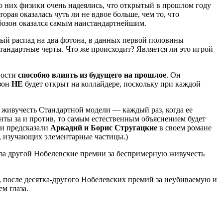
До них физики очень надеялись, что открытый в прошлом году
рая оказалась чуть ли не вдвое больше, чем то, что
 бозон оказался самым наистандартнейшим.
тный распад на два фотона, в данных первой половины
тандартные черты. Что же происходит? Является ли это игрой
ности
способно влиять из будущего на прошлое
. Он
озон
НЕ
будет открыт на коллайдере, поскольку при каждой
ю живучесть Стандартной модели — каждый раз, когда ее
нты за и против, то самым естественным объяснением будет
ки предсказали
Аркадий и Борис Стругацкие
в своем романе
в, изучающих элементарные частицы.)
у за другой Нобелевские премии за беспримерную живучесть
 после десятка-другого Нобелевских премий за неубиваемую и
м глаза.