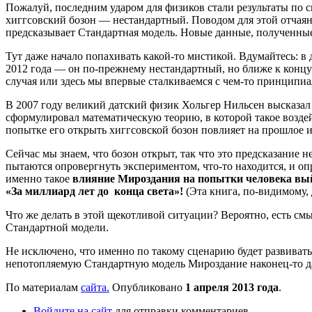
Пожалуй, последним ударом для физиков стали результаты по с
хиггсовский бозон — нестандартный. Поводом для этой отчаянно
предсказывает Стандартная модель. Новые данные, полученные
Тут даже начало попахивать какой-то мистикой. Вдумайтесь: в
2012 года — он по-прежнему нестандартный, но ближе к концу 
случая или здесь мы впервые сталкиваемся с чем-то принципи
В 2007 году великий датский физик Хольгер Нильсен высказал
сформулировал математическую теорию, в которой такое возде
попытке его открыть хиггсовской бозон повлияет на прошлое и
Сейчас мы знаем, что бозон открыт, так что это предсказание
пытаются опровергнуть экспериментом, что-то находится, и оп
именно такое
влияние Мироздания на попытки человека вы
«За миллиард лет до конца света»!
(Эта книга, по-видимому,
Что же делать в этой щекотливой ситуации? Вероятно, есть с
Стандартной модели.
Не исключено, что именно по такому сценарию будет развиват
непотопляемую Стандартную модель Мироздание наконец-то дас
По материалам
сайта.
Опубликовано
1 апреля 2013 года
.
Войдите на сайт
для отправки комментариев