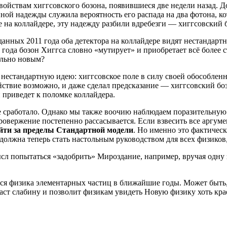
войствам хиггсовского бозона, появившиеся две недели назад. 
й надежды служила вероятность его распада на два фотона, кото
 на коллайдере, эту надежду разбили вдребезги — хиггсовский
 данных 2011 года оба детектора на коллайдере видят нестандар
года бозон Хиггса словно «мутирует» и приобретает всё более с
ально новым?
 нестандартную идею: хиггсовское поле в силу своей обособлен
йствие возможно, и даже сделал предсказание — хиггсовский б
 приведет к поломке коллайдера.
 не сработало. Однако мы также воочию наблюдаем поразительну
ровержение постепенно рассасывается. Если взвесить все аргуме
йти за пределы Стандартной модели
. Но именно это фактичес
 должна теперь стать настольным р
уководством для всех физико
мысл попытаться «задобрить» Мироздание, например, вручая одн
ься физика элементарных частиц в ближайшие годы. Может быть,
т слабину и позволит физикам увидеть Новую физику хоть крае