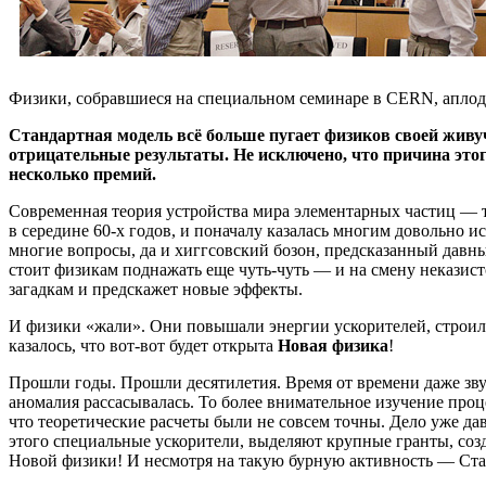
Физики, собравшиеся на специальном семинаре в CERN, аплодис
Стандартная модель всё больше пугает физиков своей живуч
отрицательные результаты. Не исключено, что причина этог
несколько премий.
Современная теория устройства мира элементарных частиц — 
в середине 60-х годов, и поначалу казалась многим довольно 
многие вопросы, да и хиггсовский бозон, предсказанный давным
стоит физикам поднажать еще чуть-чуть — и на смену неказисто
загадкам и предскажет новые эффекты.
И физики «жали». Они повышали энергии ускорителей, строили
казалось, что вот-вот будет открыта
Новая физика
!
Прошли годы. Прошли десятилетия. Время от времени даже зв
аномалия рассасывалась. То более внимательное изучение проце
что теоретические расчеты были не совсем точны. Дело уже д
этого специальные ускорители, выделяют крупные гранты, соз
Новой физики! И несмотря на такую бурную активность — Стан