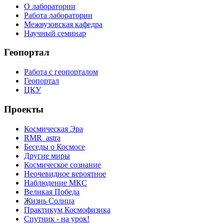
О лаборатории
Работа лаборатории
Межвузовская кафедра
Научный семинар
Геопортал
Работа с геопорталом
Геопортал
ЦКУ
Проекты
Космическая Эра
RMR_astra
Беседы о Космосе
Другие миры
Космическое сознание
Неочевидное вероятное
Наблюдение МКС
Великая Победа
Жизнь Солнца
Практикум Космофизика
Спутник - на урок!