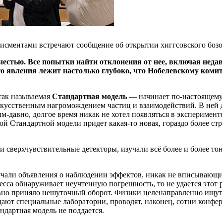
ментами встречают сообщение об открытии хиггсовского бозона.
естью. Все попытки найти отклонения от нее, включая недав
о явления лежит настолько глубоко, что Нобелевскому комит
так называемая
Стандартная модель
— начинает по-настоящему 
искусственным нагромождением частиц и взаимодействий. В ней 
-давно, долгое время никак не хотел появляться в эксперименте
й Стандартной модели придет какая-то новая, гораздо более стр
 сверхчувствительные детекторы, изучали всё более и более то
учали объявления о наблюдении эффектов, никак не вписывающи
сса обнаруживает неучтенную погрешность, то не удается этот ре
авно приняло нешуточный оборот. Физики целенаправленно ищут
дают специальные лаборатории, проводят, наконец, сотни конфе
дартная модель не поддается.