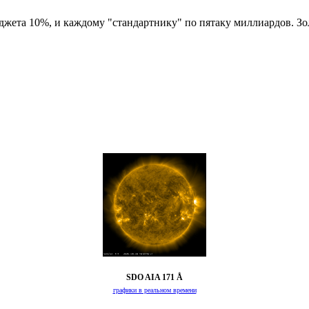
юджета 10%, и каждому "стандартнику" по пятаку миллиардов. З
SDO AIA 171 Å
графики в реальном времени