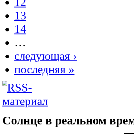
12
13
14
…
следующая ›
последняя »
Солнце в реальном вре