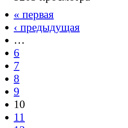
« первая
‹ предыдущая
…
6
7
8
9
10
11