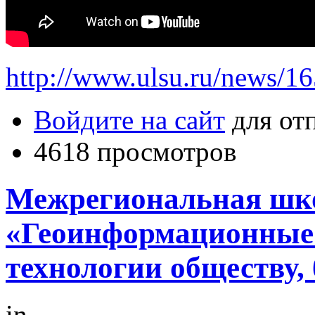
http://www.ulsu.ru/news/1
Войдите на сайт
для от
4618 просмотров
Межрегиональная шк
«Геоинформационные 
технологии обществу, 
in