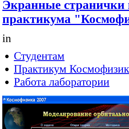
Экранные странички 
практикума "Космоф
in
Студентам
Практикум Космофизик
Работа лаборатории