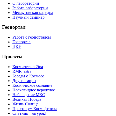
О лаборатории
Работа лаборатории
Межвузовская кафедра
Научный семинар
Геопортал
Работа с геопорталом
Геопортал
ЦКУ
Проекты
Космическая Эра
RMR_astra
Беседы о Космосе
Другие миры
Космическое сознание
Неочевидное вероятное
Наблюдение МКС
Великая Победа
Жизнь Солнца
Практикум Космофизика
Спутник - на урок!