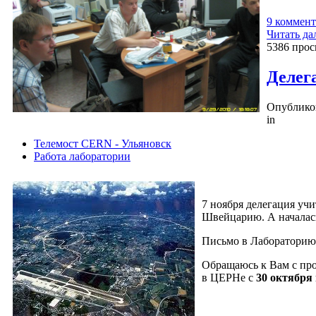
9 коммен
Читать да
5386 про
Делег
Опубликов
in
Телемост CERN - Ульяновск
Работа лаборатории
7 ноября делегация уч
Швейцарию. А началась
Письмо в Лабораторию
Обращаюсь к Вам с про
в ЦЕРНе с
30 октября 