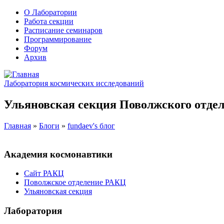
О Лаборатории
Работа секции
Расписание семинаров
Программирование
Форум
Архив
Лаборатория космических исследований
Ульяновская секция Поволжского отдел
Главная
»
Блоги
»
fundaev's блог
Академия космонавтики
Сайт РАКЦ
Поволжское отделение РАКЦ
Ульяновская секция
Лаборатория