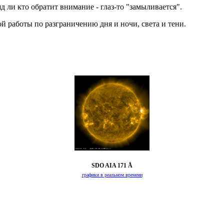
д ли кто обратит внимание - глаз-то "замыливается".
й работы по разграничению дня и ночи, света и тени.
SDO AIA 171 Å
графики в реальном времени