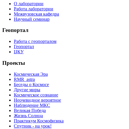
О лаборатории
Работа лаборатории
Межвузовская кафедра
Научный семинар
Геопортал
Работа с геопорталом
Геопортал
ЦКУ
Проекты
Космическая Эра
RMR_astra
Беседы о Космосе
Другие миры
Космическое сознание
Неочевидное вероятное
Наблюдение МКС
Великая Победа
Жизнь Солнца
Практикум Космофизика
Спутник - на урок!