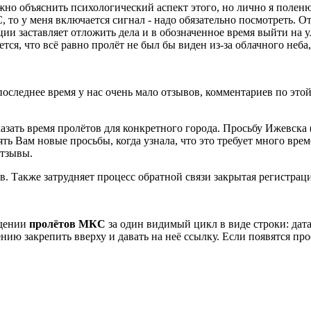
о объяснить психологический аспект этого, но лично я поленюс
то у меня включается сигнал - надо обязательно посмотреть. О
и заставляет отложить дела и в обозначенное время выйти на у
ся, что всё равно пролёт не был бы виден из-за облачного неба,
оследнее время у нас очень мало отзывов, комментариев по этой
зать время пролётов для конкретного города. Просьбу Ижевска (
ять Вам новые просьбы, когда узнала, что это требует много вре
отзывы.
 Также затрудняет процесс обратной связи закрытая регистраци
юдении
пролётов МКС
за один видимый цикл в виде строки: дата
ию закрепить вверху и давать на неё ссылку. Если появятся про