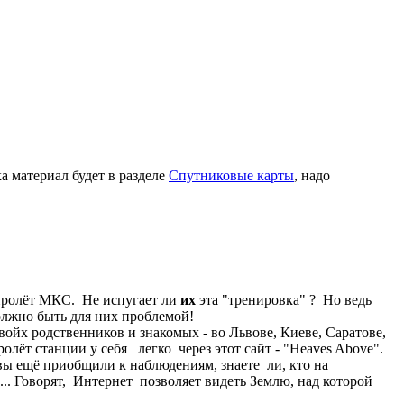
а материал будет в разделе
Спутниковые карты
, надо
 пролёт МКС. Не испугает ли
их
эта "тренировка" ? Но ведь
олжно быть для них проблемой!
свойх родственников и знакомых - во Львове, Киеве, Саратове,
лёт станции у себя легко через этот сайт - "Heaves Above".
вы ещё приобщили к наблюдениям, знаете ли, кто на
... Говорят, Интернет позволяет видеть Землю, над которой