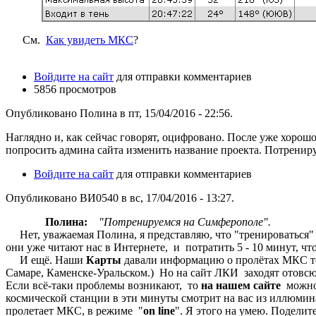
См.
Как увидеть МКС
?
Войдите на сайт
для отправки комментариев
5856 просмотров
Опубликовано Полина в пт, 15/04/2016 - 22:56.
Наглядно и, как сейчас говорят, оцифровано. После уже хоро
попросить админа сайта изменить название проекта. Потренир
Войдите на сайт
для отправки комментариев
Опубликовано ВИ0540 в вс, 17/04/2016 - 13:27.
Полина:
"Потренируемся на Симферополе".
Нет, уважаемая Полина, я представляю, что "тренироваться"
они уже читают нас в Интернете, и потратить 5 - 10 минут, 
И ещё. Наши
Карты
давали информацию о пролётах МКС т
Самаре, Каменске-Уральском.) Но на сайт ЛКИ заходят отовсюд
Если всё-таки проблемы возникают, то
на нашем сайте
можно 
космической станции в эти минуты смотрит на вас из иллюмина
пролетает МКС, в режиме "
on line
". Я этого на умею. Подели