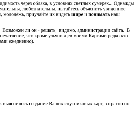
идимость через облака, в условиях светлых сумерек... Однажды
мательны, любознательны, пытайтесь объяснить увиденное,
ей, молодёжь, приучайте их видеть
шире
и
понимать
наш
. Возможен ли он - решать, видимо, администрации сайта. В
Впечатление, что кроме ульяновцев моими Картами редко кто
нами ежедневно).
ак выяснилось создание Ваших спутниковых карт, затратно по