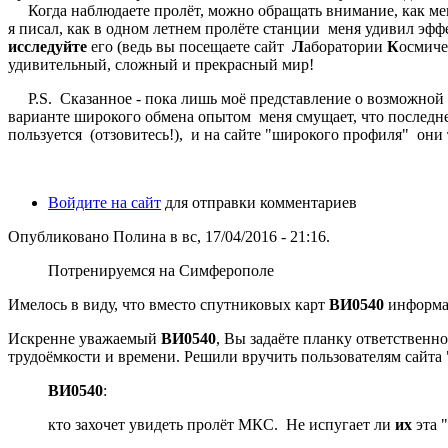
Когда наблюдаете пролёт, можно обращать внимание, как меняе
я писал, как в одном летнем пролёте станции меня удивил эф
исследуйте
его (ведь вы посещаете сайт
Л
аборатории
К
осмич
удивительный, сложный и прекрасный мир!
P.S. Сказанное - пока лишь моё представление о возможной
варианте широкого обмена опытом меня смущает, что последнее
пользуется (отзовитесь!), и на сайте "широкого профиля" они 
Войдите на сайт
для отправки комментариев
Опубликовано Полина в вс, 17/04/2016 - 21:16.
Потренируемся на Симферополе
Имелось в виду, что вместо спутниковых карт
ВИ0540
информац
Искренне уважаемый
ВИ0540
, Вы задаёте планку ответственн
трудоёмкости и времени. Решили вручить пользователям сайта
ВИ0540
:
кто захочет увидеть пролёт МКС. Не испугает ли
их
эта 