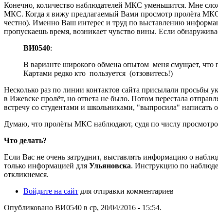
Конечно, количество наблюдателей МКС уменьшится. Мне сложн
МКС. Когда я вижу предлагаемый Вами просмотр пролёта МКС, 
честно). Именно Ваш интерес и труд по выставлению информаци
пропускаешь время, возникает чувство вины. Если обнаруживает
ВИ0540
:
В варианте широкого обмена опытом меня смущает, что п
Картами редко кто пользуется (отзовитесь!)
Несколько раз по линии контактов сайта присылали просьбы ука
в Ижевске пролёт, но ответа не было. Потом перестала отправл
встречу со студентами и школьниками, "выпросила" написать 
Думаю, что пролёты МКС наблюдают, судя по числу просмотров.
Что делать?
Если Вас не очень затруднит, выставлять информацию о набл
только информацией для
Ульяновска
. Инструкцию по наблюден
откликнемся.
Войдите на сайт
для отправки комментариев
Опубликовано ВИ0540 в ср, 20/04/2016 - 15:54.