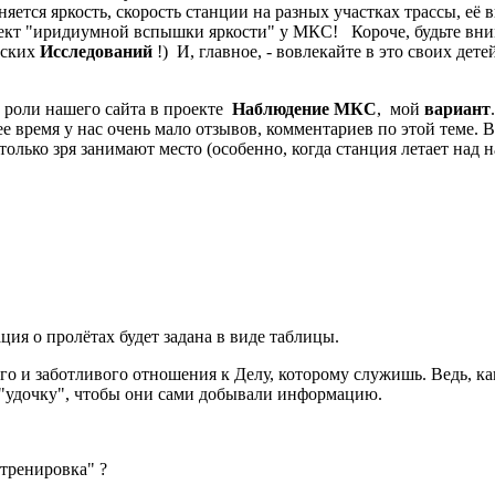
тся яркость, скорость станции на разных участках трассы, её в
фект "иридиумной вспышки яркости" у МКС! Короче, будьте вни
еских
Исследований
!) И, главное, - вовлекайте в это своих дет
 роли нашего сайта в проекте
Наблюдение МКС
, мой
вариант
 время у нас очень мало отзывов, комментариев по этой теме. 
только зря занимают место (особенно, когда станция летает над 
ия о пролётах будет задана в виде таблицы.
ого и заботливого отношения к Делу, которому служишь. Ведь, к
 "удочку", чтобы они сами добывали информацию.
"тренировка" ?