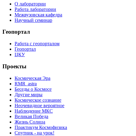
О лаборатории
Работа лаборатории
Межвузовская кафедра
Научный семинар
Геопортал
Работа с геопорталом
Геопортал
ЦКУ
Проекты
Космическая Эра
RMR_astra
Беседы о Космосе
Другие миры
Космическое сознание
Неочевидное вероятное
Наблюдение МКС
Великая Победа
Жизнь Солнца
Практикум Космофизика
Спутник - на урок!