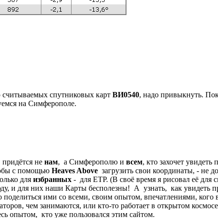
шо считываемых спутниковых карт
ВИ0540
, надо привыкнуть. Пок
уемся на Симферополе.
 придётся не
нам
, а Симферополю и
всем
, кто захочет увидеть
чтобы с помощью
Heaves Above
загрузить свои координаты, - не д
олько для
избранных
- для ЕТР. (В своё время я рисовал её для 
у, и для них наши Карты бесполезны! А узнать, как увидеть про
поделиться ими со всеми, своим опытом, впечатлениями, кого 
торов, чем занимаются, или кто-то работает в открытом космосе
тесь опытом, кто уже пользовался этим сайтом.