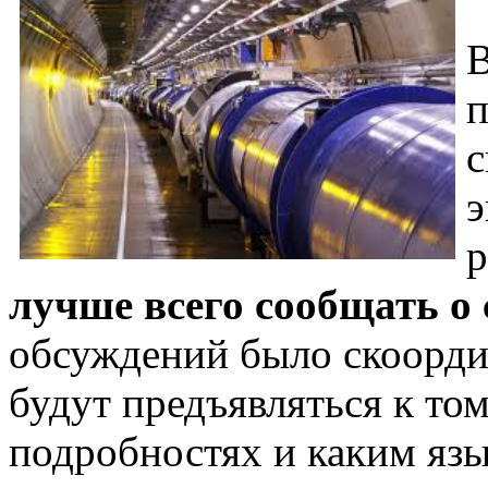
В
п
с
э
р
лучше всего сообщать о
обсуждений было скоорд
будут предъявляться к том
подробностях и каким язы