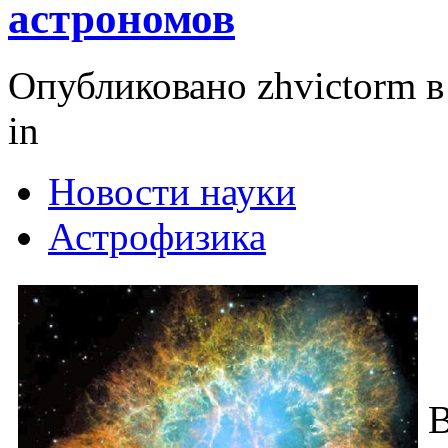
астрономов
Опубликовано zhvictorm в 
in
Новости науки
Астрофизика
В