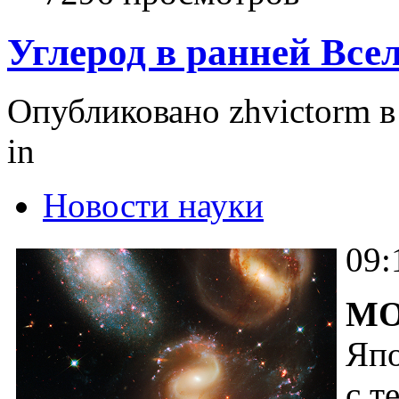
Углерод в ранней Все
Опубликовано zhvictorm в 
in
Новости науки
09
МО
Япо
с т