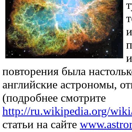
т
т
и
п
и
повторения была настольк
английские астрономы, от
(подробнее смотрите
http://ru.wikipedia.org/
статьи на сайте
www.astron