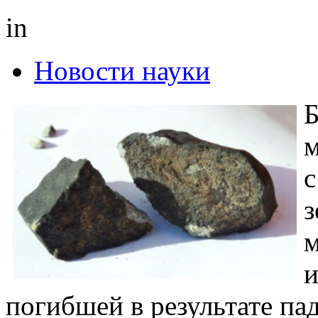
in
Новости науки
Б
м
с
з
м
и
погибшей в результате па