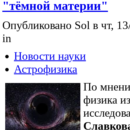
"тёмной материи"
Опубликовано Sol в чт, 13
in
Новости науки
Астрофизика
По мнени
физика и
исследова
Славков