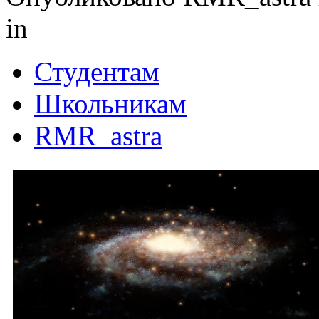
in
Студентам
Школьникам
RMR_astra