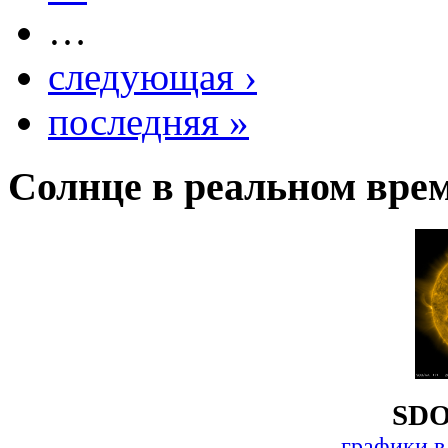
…
следующая ›
последняя »
Солнце в реальном вре
SDO
графики в