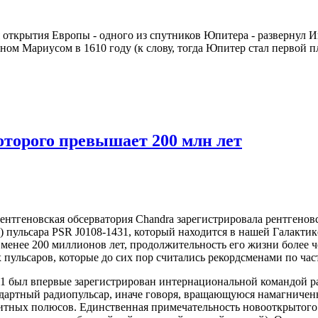
открытия Европы - одного из спутников Юпитера - развернул 
ом Мариусом в 1610 году (к слову, тогда Юпитер стал первой п
оторого превышает 200 млн лет
ентгеновская обсерватория Chandra зарегистрировала рентгеновс
) пульсара PSR J0108-1431, который находится в нашей Галактик
 менее 200 миллионов лет, продолжительность его жизни более 
 пульсаров, которые до сих пор считались рекордсменами по час
1 был впервые зарегистрирован интернациональной командой ра
ндартный радиопульсар, иначе говоря, вращающуюся намагниче
итных полюсов. Единственная примечательность новооткрытого 