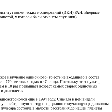
Институт космических исследований (ИКИ) РАН. Впервые
ланетой, у которой были открыты спутники).
кое излучение одиночного (то есть не входящего в состав
е в 770 световых годах от Солнца. Поскольку этот пульсар
чем в 10 раз превышает возраст самых старых одиночных
ти долголетия.
диоастрономов еще в 1994 году. Сначала в нем видели
нную нейтронную звезду, непрерывно излучающую радиоволны
пульсара состояла в малости расстояния до нашей планеты