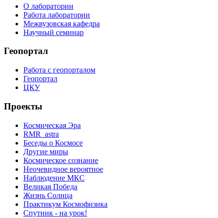
О лаборатории
Работа лаборатории
Межвузовская кафедра
Научный семинар
Геопортал
Работа с геопорталом
Геопортал
ЦКУ
Проекты
Космическая Эра
RMR_astra
Беседы о Космосе
Другие миры
Космическое сознание
Неочевидное вероятное
Наблюдение МКС
Великая Победа
Жизнь Солнца
Практикум Космофизика
Спутник - на урок!