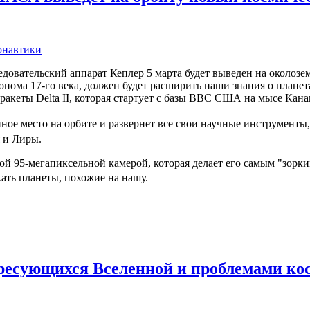
онавтики
довательский аппарат Кеплер 5 марта будет выведен на околоз
ронома 17-го века, должен будет расширить наши знания о плане
ракеты Delta II, которая стартует с базы ВВС США на мысе Кана
ое место на орбите и развернет все свои научные инструменты
едя и Лиры.
ой 95-мегапиксельной камерой, которая делает его самым "зорки
скать планеты, похожие на нашу.
ресующихся Вселенной и проблемами ко