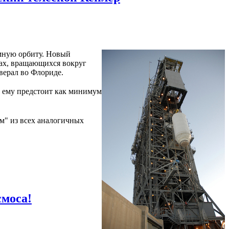
емную орбиту. Новый
тах, вращающихся вокруг
верал во Флориде.
, ему предстоит как минимум
м" из всех аналогичных
смоса!