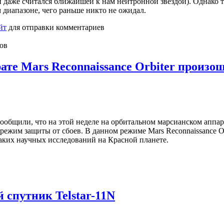
н даже считался ближайшей к нам нейтронной звездой). Однако те
 диапазоне, чего раньше никто не ожидал.
йт
для отправки комментариев
ов
ате Mars Reconnaissance Orbiter произо
ообщили, что на этой неделе на орбитальном марсианском аппар
 режим защиты от сбоев. В данном режиме Mars Reconnaissance Or
ких научных исследований на Красной планете.
 спутник Telstar-11N