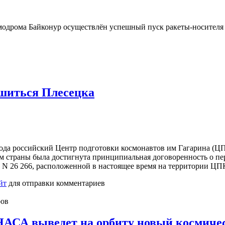
смодрома Байконур осуществлён успешный пуск ракеты-носителя
шиться Плесецка
ода российский Центр подготовки космонавтов им Гагарина (Ц
м страны была достигнута принципиальная договоренность о п
 N 26 266, расположенной в настоящее время на территории ЦП
йт
для отправки комментариев
ров
НАСА выведет на орбиту новый космиче