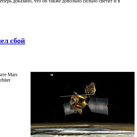
перь доказано, что он также довольно сильно светит и в
шел сбой
ате Mars
biter