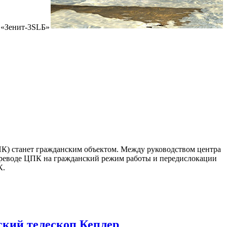
 «Зенит-3SLБ»
ПК) станет гражданским объектом. Между руководством центра
ереводе ЦПК на гражданский режим работы и передислокации
К.
ский телескоп Кеплер