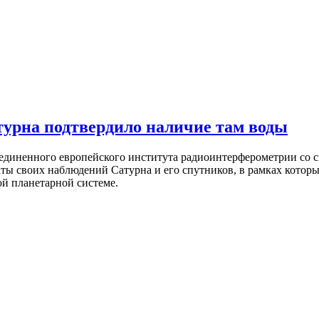
турна подтвердило наличие там воды
иненного европейского института радиоинтерферометрии со сверхд
ты своих наблюдений Сатурна и его спутников, в рамках котор
ой планетарной системе.