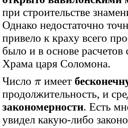
при строительстве знаме
Однако недостаточно точ
привело к краху всего про
было и в основе расчетов
Храма царя Соломона.
Число
имеет
бесконеч
π
π
продолжительность, и ср
закономерности
. Есть мн
увидел какую-либо закон