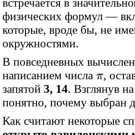
встречается в значительн
физических формул — вкл
которые, вроде бы, не им
окружностями.
В повседневных вычисле
написанием числа
, оста
π
π
запятой
3, 14
. Взглянув на
понятно, почему выбран 
Как считают некоторые сп
открыто вавилонскими 