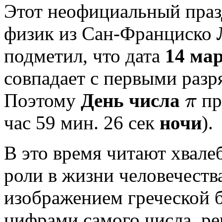
Этот неофициальный пра
физик из Сан-Франциско
подметил, что дата
14 ма
совпадает с первыми раз
Поэтому
День числа
пр
π
π
час 59 мин. 26 сек
ночи
).
В это время читают хвале
роли в жизни человечества
изображением греческой
цифрами самого числа, р