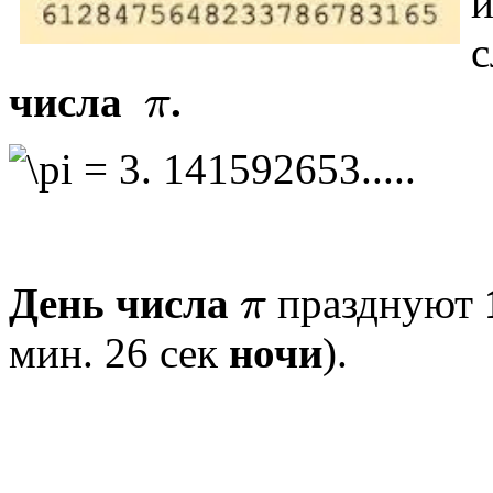
и
с
числа
.
π
π
= 3. 141592653.....
День числа
празднуют
π
π
мин. 26 сек
ночи
).