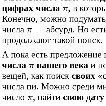
цифрах числа
,
в котор
π
π
Конечно, можно подумать,
числа
— абсурд. Но есть
π
π
продолжают такой поиск.
А пока есть предложение 
числа
нашего века
и по
π
π
вещей, как поиск
своих
«с
числа пи. Можно среди м
число
, найти
свою дату
π
π