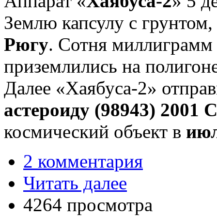
Аппарат «
Хаябуса-2
» 5 д
Землю капсулу с грунтом
Рюгу
. Сотня миллиграмм 
приземлились на полигон
Далее «Хаябуса-2» отпра
астероиду (98943) 2001 
космический объект в
июл
2 комментария
Читать далее
4264 просмотра