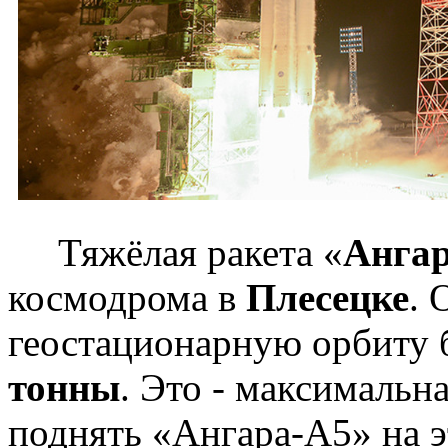
Тяжёлая ракета «
Анга
космодрома в
Плесецке
. 
геостационарную орбиту 
тонны
. Это - максимальн
поднять «Ангара-А5» на 