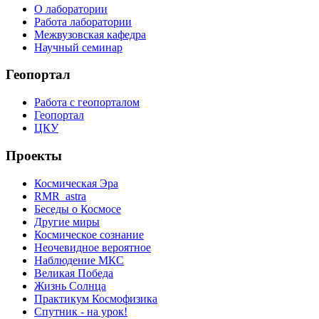
О лаборатории
Работа лаборатории
Межвузовская кафедра
Научный семинар
Геопортал
Работа с геопорталом
Геопортал
ЦКУ
Проекты
Космическая Эра
RMR_astra
Беседы о Космосе
Другие миры
Космическое сознание
Неочевидное вероятное
Наблюдение МКС
Великая Победа
Жизнь Солнца
Практикум Космофизика
Спутник - на урок!