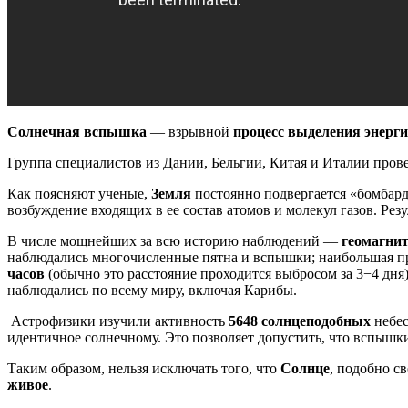
Солнечная вспышка
— взрывной
процесс выделения энерг
Группа специалистов из Дании, Бельгии, Китая и Италии прове
Как поясняют ученые,
Земля
постоянно подвергается «бомбар
возбуждение входящих в ее состав атомов и молекул газов. Рез
В числе мощнейших за всю историю наблюдений —
геомагнит
наблюдались многочисленные пятна и вспышки; наибольшая п
часов
(обычно это расстояние проходится выбросом за 3−4 дня
наблюдались по всему миру, включая Карибы.
Астрофизики изучили активность
5648 солнцеподобных
небес
идентичное солнечному. Это позволяет допустить, что вспышк
Таким образом, нельзя исключать того, что
Солнце
, подобно с
живое
.