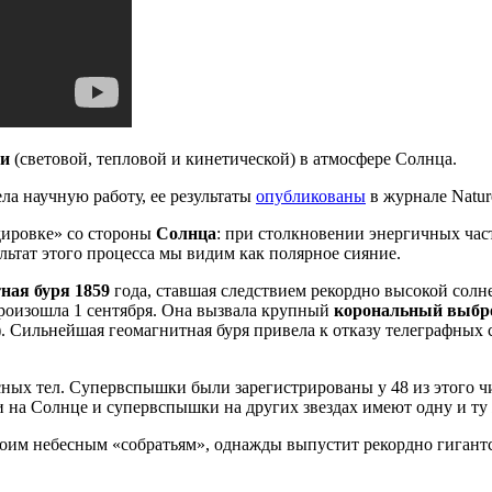
ии
(световой, тепловой и кинетической) в атмосфере Солнца.
ла научную работу, ее результаты
опубликованы
в журнале Natur
дировке» со стороны
Солнца
: при столкновении энергичных час
ультат этого процесса мы видим как полярное сияние.
ная буря
1859
года, ставшая следствием рекордно высокой солне
роизошла 1 сентября. Она вызвала крупный
корональный выбр
). Сильнейшая геомагнитная буря привела к отказу телеграфных
ных тел. Супервспышки были зарегистрированы у 48 из этого чи
и на Солнце и супервспышки на других звездах имеют одну и ту 
воим небесным «собратьям», однажды выпустит рекордно гигант