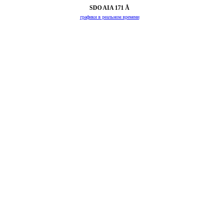
SDO AIA 171 Å
графики в реальном времени