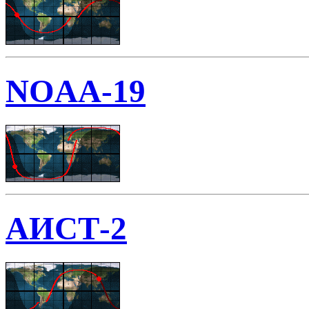
NOAA-19
АИСТ-2