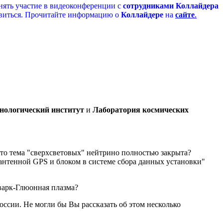
инять участие в видеоконференции с
сотрудниками Коллайдера
товиться. Прочитайте информацию о
Коллайдере
на
сайте
.
хнологический институт
и
Лаборатория космических
что тема "сверхсветовых" нейтрино полностью закрыта?
антенной GPS и блоком в системе сбора данных установки"
Кварк-Глюонная плазма?
оссии. Не могли бы Вы рассказать об этом несколько