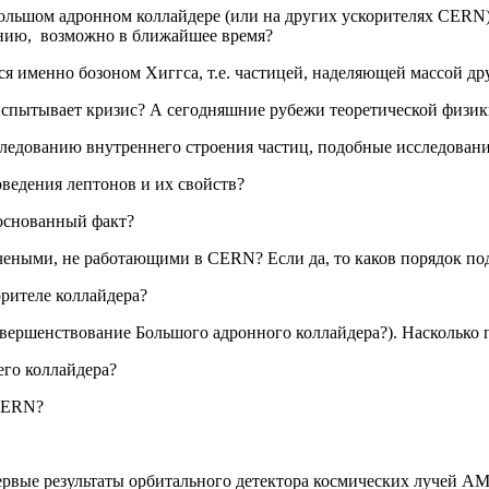
Большом адронном коллайдере (или на других ускорителях CERN
нению, возможно в ближайшее время?
ся именно бозоном Хиггса, т.е. частицей, наделяющей массой др
испытывает кризис? А сегодняшние рубежи теоретической физик
ледованию внутреннего строения частиц, подобные исследовани
ведения лептонов и их свойств?
боснованный факт?
ными, не работающими в CERN? Если да, то каков порядок пода
рителе коллайдера?
ершенствование Большого адронного коллайдера?). Насколько п
его коллайдера?
 CERN?
рвые результаты орбитального детектора космических лучей A