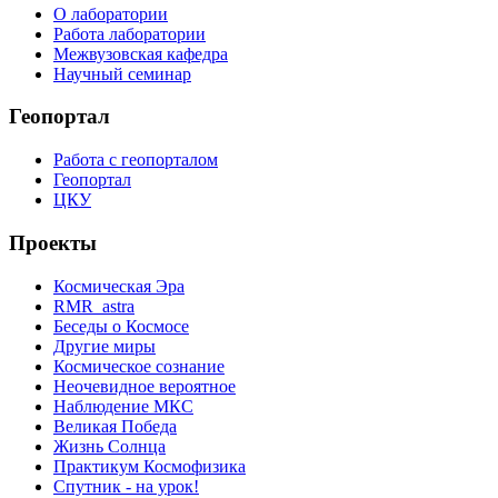
О лаборатории
Работа лаборатории
Межвузовская кафедра
Научный семинар
Геопортал
Работа с геопорталом
Геопортал
ЦКУ
Проекты
Космическая Эра
RMR_astra
Беседы о Космосе
Другие миры
Космическое сознание
Неочевидное вероятное
Наблюдение МКС
Великая Победа
Жизнь Солнца
Практикум Космофизика
Спутник - на урок!