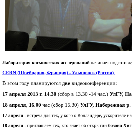
Лаборатория космических исследований
начинает подготовк
CERN (Швейцария, Франция) - Ульяновск (Россия)
.
В этом году планируются
две
видеоконференции:
17 апреля 2013 г. 14.30
(сбор в 13.30 -14 час.)
УлГУ, Наб
18 апреля, 16.00
час (сбор 15.30)
УлГУ, Набережная р. 
17 апреля
- встреча для тех, у кого о Коллайдере, ускорител
18 апреля
- приглашаем тех, кто знает об открытии
бозона Хиг