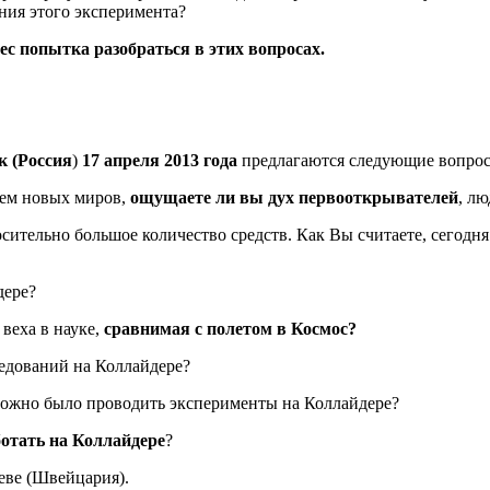
ения этого эксперимента?
ес попытка разобраться в этих вопросах.
к (Россия
)
17 апреля 2013 года
предлагаются следующие вопро
ием новых миров,
ощущаете ли вы дух первооткрывателей
, л
осительно большое количество средств. Как Вы считаете, сегод
дере?
 веха в науке,
сравнимая с полетом в Космос?
едований на Коллайдере?
можно было проводить эксперименты на Коллайдере?
отать на Коллайдере
?
еве (Швейцария).