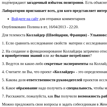
подтверждают
загадочный избыток позитронов
. Есть объясн
Лаборатория приглашает всех, для кого представляет интер
Войдите на сайт
для отправки комментариев
Опубликовано Полина в вт, 16/04/2013 - 22:20.
Для телемоста
Коллайдер (Швейцария, Франция) - Ульяновс
1. Если сравнить исследование свойств материи с исследован
2. На создание и функционирование Коллайдера затрачено отн
и приобретения знаний
или же
больше потребляют
?
3. Ведутся ли какие-либо
секретные эксперименты
на Коллай
4. Считаете ли Вы, что проект
«Коллайдер»
- это определенная
5. Какова доля
ответственности руководителей
проектов иссл
6. Какое
образование
надо получить и
специальность
, чтобы 
7. Расскажите, пожалуйста, как
Вы
получили
возможность раб
Можно предложить свои вопросы и задать собеседникам в Жен