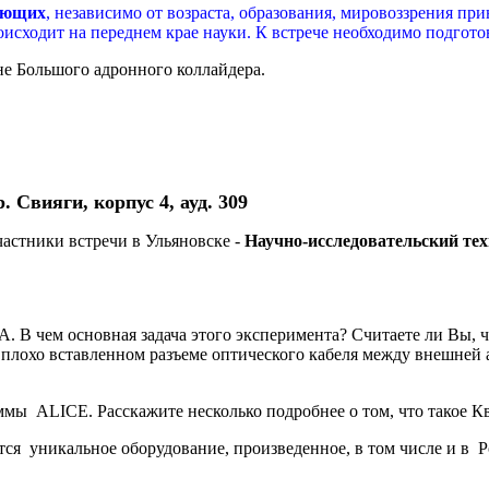
ающих
, независимо от возраста, образования, мировоззрения пр
роисходит на переднем крае науки. К встрече необходимо подго
не Большого адронного коллайдера.
 Свияги, корпус 4, ауд. 309
астники встречи в Ульяновске -
Научно-исследовательский те
. В чем основная задача этого эксперимента? Считаете ли Вы, 
плохо вставленном разъеме оптического кабеля между внешней 
аммы ALICE. Расскажите несколько подробнее о том, что такое 
ся уникальное оборудование, произведенное, в том числе и в Р