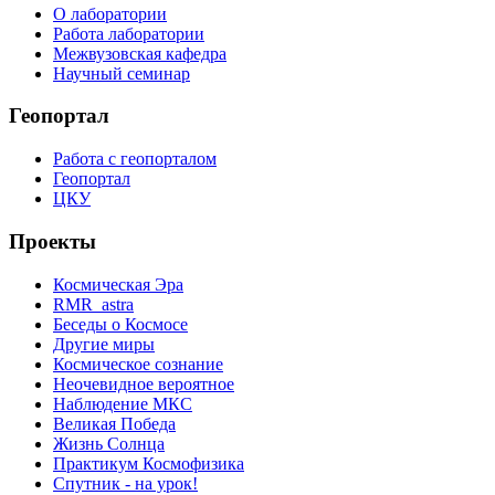
О лаборатории
Работа лаборатории
Межвузовская кафедра
Научный семинар
Геопортал
Работа с геопорталом
Геопортал
ЦКУ
Проекты
Космическая Эра
RMR_astra
Беседы о Космосе
Другие миры
Космическое сознание
Неочевидное вероятное
Наблюдение МКС
Великая Победа
Жизнь Солнца
Практикум Космофизика
Спутник - на урок!