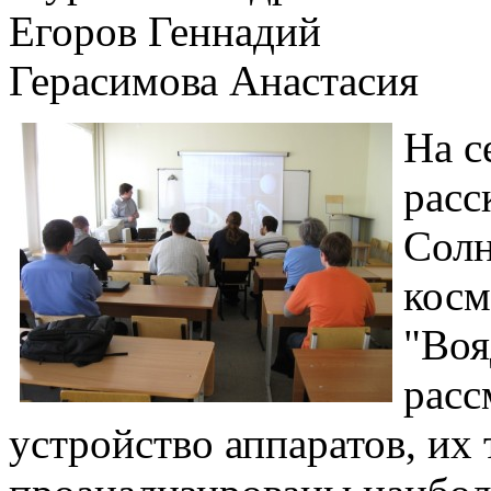
Егоров Геннадий
Герасимова Анастасия
На с
расс
Солн
косм
"Воя
расс
устройство аппаратов, их 