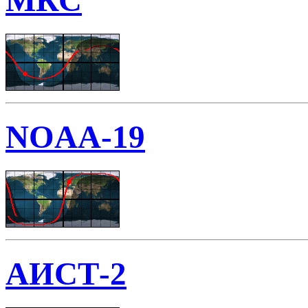
МКС
NOAA-19
АИСТ-2