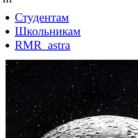
Студентам
Школьникам
RMR_astra