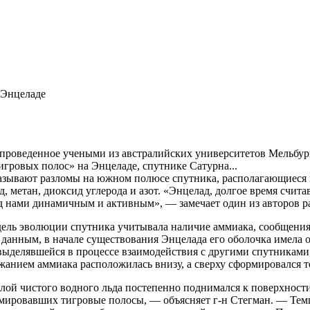
 Энцеладе
проведенное учеными из австралийских университетов Мельбур
игровых полос» на Энцеладе, спутнике Сатурна...
зывают разломы на южном полюсе спутника, располагающиеся в 
д, метан, диоксид углерода и азот. «Энцелад, долгое время сч
д нами динамичным и активным», — замечает один из авторов ра
дель эволюции спутника учитывала наличие аммиака, сообщения
данным, в начале существования Энцелада его оболочка имела о
ыделявшейся в процессе взаимодействия с другими спутниками, 
нием аммиака расположилась внизу, а сверху сформировался т
лой чистого водного льда постепенно поднимался к поверхности,
рмировавших тигровые полосы, — объясняет г-н Стегман. — Тем