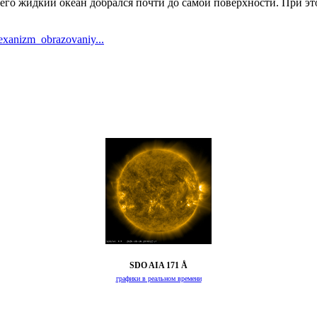
 чего жидкий океан добрался почти до самой поверхности. При э
exanizm_obrazovaniy...
SDO AIA 171 Å
графики в реальном времени