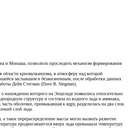
на и Монаша, позволило проследить механизм формирования
области криовулканизма, в атмосферу над которой
итавшийся застывшим и безжизненным, после обработки данных
боты Дейв Стегман (Dave R. Stegman).
 о нахождении которого на Энцеладе появились относительно
днородную структуру и состояла из водного льда и аммиака,
часть оболочки, примыкавшая к ядру, разделилась на два слоя.
онкий слой льда.
 а такое перераспределение массы могло вызвать развитие
пература продвигавшегося вверх льда превышала температуру