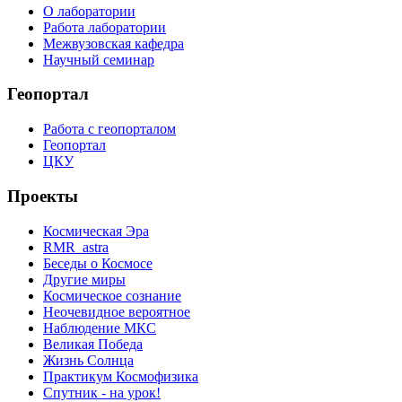
О лаборатории
Работа лаборатории
Межвузовская кафедра
Научный семинар
Геопортал
Работа с геопорталом
Геопортал
ЦКУ
Проекты
Космическая Эра
RMR_astra
Беседы о Космосе
Другие миры
Космическое сознание
Неочевидное вероятное
Наблюдение МКС
Великая Победа
Жизнь Солнца
Практикум Космофизика
Спутник - на урок!