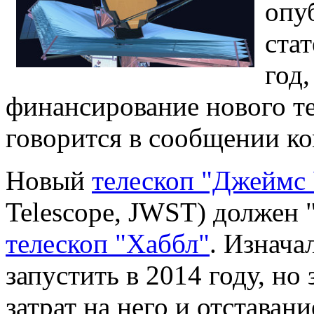
опу
ста
год
финансирование нового т
говорится в сообщении ко
Новый
телескоп "Джеймс
Telescope, JWST) должен
телескоп "Хаббл"
. Изнача
запустить в 2014 году, н
затрат на него и отставан