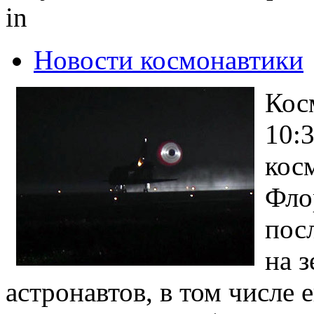
in
Новости космонавтики
Кос
10:
кос
Фло
пос
на 
астронавтов, в том числе