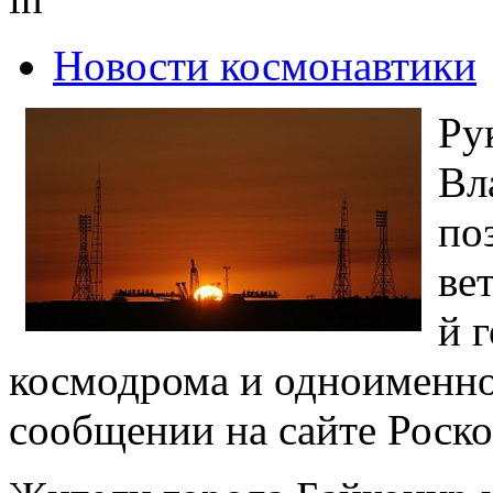
Новости космонавтики
Ру
Вл
по
ве
й 
космодрома и одноименног
сообщении на сайте Роско