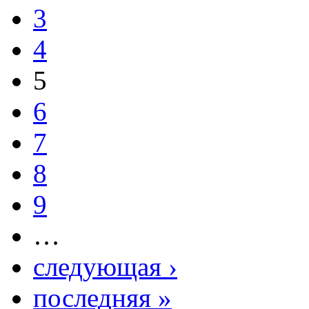
3
4
5
6
7
8
9
…
следующая ›
последняя »