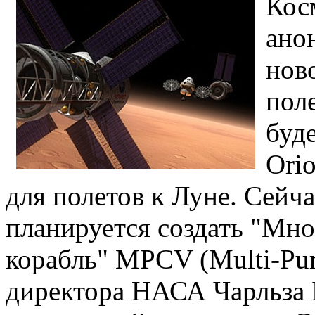
Кос
ано
нов
пол
буде
Ori
для полетов к Луне. Сейч
планируется создать "Мн
корабль" MPCV (Multi-Pur
директора НАСА Чарльза 