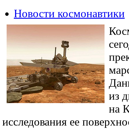
Новости космонавтики
Кос
сег
пре
марс
Дан
из 
на 
исследования ее поверхно