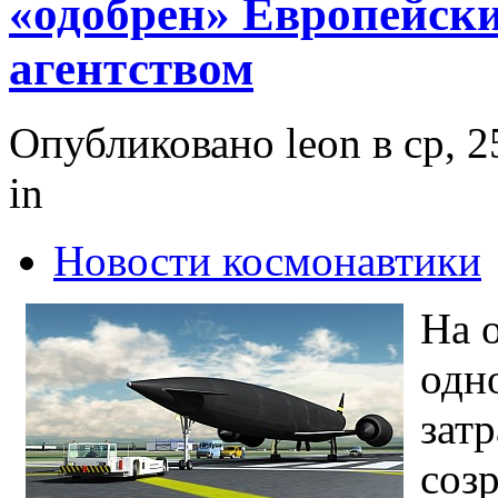
«одобрен» Европейск
агентством
Опубликовано leon в ср, 2
in
Новости космонавтики
На 
одн
зат
соз