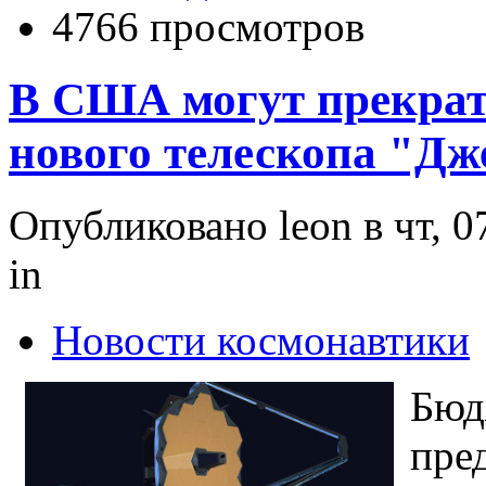
4766 просмотров
В США могут прекрат
нового телескопа "Дж
Опубликовано leon в чт, 0
in
Новости космонавтики
Бюд
пре