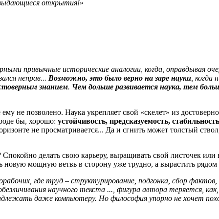
 выдающиеся открытия!
»
рными привычные исторические аналогии, когда, оправдывая оче
ался неправ...
Возможно, это было верно на заре науки
, когда 
стоверным знанием
.
Чем дольше развивается наука, тем бол
же ему не позволено. Наука укрепляет свой «скелет» из достовер
вроде бы, хорошо:
устойчивость, предсказуемость, стабильност
оризонте не просматривается... Да и сгнить может толстый ствол
 Спокойно делать свою карьеру, выращивать свой листочек или в
ть новую мощную ветвь в сторону уже трудно, а вырастить рядом
норабочих, где труд – структурирование, подгонка, сбор факто
ичивания научного текста ..., фигура автора теряется, как, с
длежать даже компьютеру. Но философия упорно не хочет пох