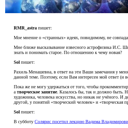
RMR_astra
пишет:
Мое мнение о «странных» идеях, повидимому, не совпада
Мне ближе высказывание извесного астрофизика И.С. Шкло
знать и понимать старое. По отношению к чему новая?
Sol
пишет:
Рахиль Менашевна, в ответ на эти Ваши замечания у меня
данной теме. Поэтому, если Вам интересен мой ответ (и в
Пока же не могу удержаться от того, чтобы прокомменти
а
творческое занятие
. Казалось бы, так и должно быть. 
художника, человека искусства, но никак не учёного. И д
другой, у понятий «творческий человек» и «творческая п
Sol
пишет:
В субботу
Солярис посетил лекцию Вадима Владимиров