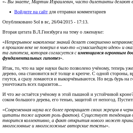
«
- Вы знаете, Мартин Израилевич, часто дилетанты делают
Войдите на сайт
для отправки комментариев
Опубликовано Sol в вс, 26/04/2015 - 17:13.
Вторая цитата В.Л.Гинзбурга на тему о лженауке:
«
Непрерывное накопление знаний делает совершенно неправоме
в прошлом веке не поверил в чью-то «сумасшедшую идею» и оказ
та гипотеза, которая согласуется с
имеющимся огромным до
фундаментальных гипотез
».
Итак, то, что на заре науки было позволено учёному, теперь у
дерево, она становится всё толще и крепче. С одной стороны, 
гнутся, а сразу ломаются и выкорчёвываются. Но ведь бурь на г
уничтожать всех паразитов...
И что же остаётся учёному в этой пышной и устойчивой кроне?
соком большого дерева, его тенью, защитой от непогод. Пусти
«
Современная наука все более превращает своих жрецов в чер
цитаты тоже играют роль фактов). Существует тенденция обезл
творится коллективно, а факт открытия нового может прина
многословные и многосложные авторские тексты
».