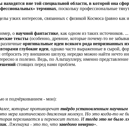
 находятся вне той специальной области, в которой она сф
офессиональных» терминах
, поскольку профессиональные тяну
делы узких интересов, связанных с физикой Космоса (равно как
ример, о
научной фантастике
, как одном из таких источников. ..
ческие тексты
(особенно, древние, которые почему-то не забываю
ь различные
оригинальные идеи всякого рода непризнанных из
вторами глубокие идеи
, однако часто выраженные в сырой, фо
 отбросить эту внешнюю шелуху, нередко можно найти нечто инт
нтересно и полезно. Ведь, по Альтшуллеру, именно представлени
решений
стоящих перед нами проблем.
ю и подчёркиванием - мои):
 далее, которые противоречат
твёрдо установленным научным
то мера хаотического движения молекул. Но это когда-то не бы
оторая переливается и переносит тепло. И
тогда это не было л
лик
. Лженаука - это то, что
заведомо неверно
».