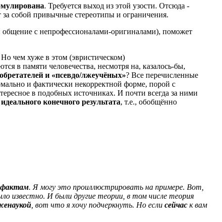
ормулирована
. Требуется выход из этой узости. Отсюда -
т за собой привычные стереотипы и ограничения.
 и общение с непрофессионалами-оригиналами), поможет
. Но чем хуже в этом (эвристическом)
тся в памяти человечества, несмотря на, казалось-бы,
обретателей и «псевдо/лжеучёных»
? Все перечисленные
рмально и фактически некорректной форме, порой с
ересное в подобных источниках. И почти всегда за ними
е
идеального конечного результата
, т.е., обобщённо
 фактам
. Я могу это проиллюстрировать на примере. Вот,
ло известно. И были другие теории, в том числе теория
женаукой
, вот что я хочу подчеркнуть. Но если
сейчас
к вам