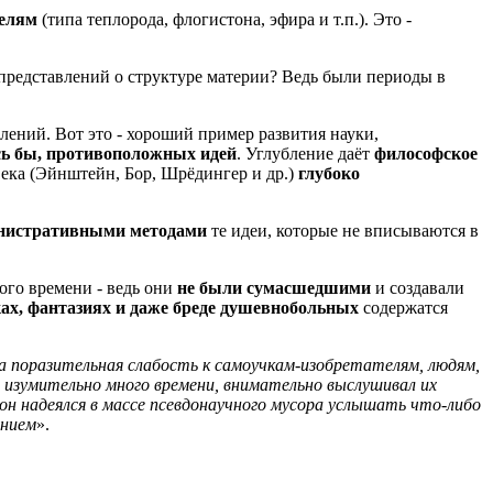
делям
(типа теплорода, флогистона, эфира и т.п.). Это -
представлений о структуре материи? Ведь были периоды в
лений. Вот это - хороший пример развития науки,
ось бы, противоположных идей
. Углубление даёт
философское
века (Эйнштейн, Бор, Шрёдингер и др.)
глубоко
нистративными методами
те идеи, которые не вписываются в
ого времени - ведь они
не были сумасшедшими
и создавали
ках, фантазиях и даже бреде душевнобольных
содержатся
а поразительная слабость к самоучкам-изобретателям, людям,
 изумительно много времени, внимательно выслушивал их
он надеялся в массе псевдонаучного мусора услышать что-либо
ением
».