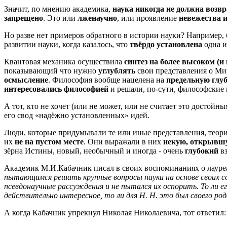
Значит, по мнению академика,
наука никогда не должна возв
запрещено
. Это или
лженаучно
, или проявление
невежества 
Но разве нет примеров обратного в истории науки? Например,
развитии науки, когда казалось, что
твёрдо установлена
одна из
Квантовая механика осуществила
синтез на более высоком (и
показывающий что нужно
углублять
свои представления о Мир
осмысление
. Философия вообще нацелена на
предельную глу
интересовались философией
и решали, по-сути, философские 
А тот, кто не хочет (или не может, или не считает это достойн
его свод «надёжно установленных» идей.
Люди, которые придумывали те или иные представления, теори
их
не на пустом месте
. Они выражали в них
некую, открывшу
зёрна Истины, новый, необычный и иногда - очень
глубокий
вз
Академик М.И.Кабачник писал в своих воспоминаниях о лауре
пытающимся решать крупные вопросы науки на основе своих со
псевдонаучные рассуждения и не пытался их оспорить. То ли е
действительно интересное, то ли для Н. Н. это был своего рода
А когда Кабачник упрекнул Николая Николаевича, тот ответил: