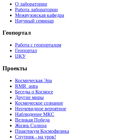
О лаборатории
Работа лаборатории
Межвузовская кафедра
Научный семинар
Геопортал
Работа с геопорталом
Геопортал
ЦКУ
Проекты
Космическая Эра
RMR_astra
Беседы о Космосе
Другие миры
Космическое сознание
Неочевидное вероятное
Наблюдение МКС
Великая Победа
Жизнь Солнца
Практикум Космофизика
Спутник - на урок!