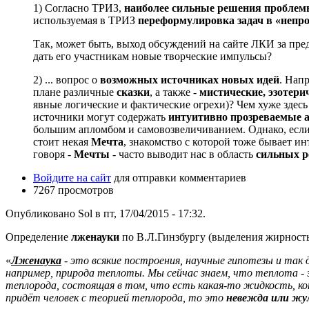
1) Согласно ТРИЗ,
наиболее сильные решения проблемы
используемая в ТРИЗ
переформулировка задач в «непр
Так, может быть, выход обсуждений на сайте ЛКИ за пре
дать его участникам новые творческие импульсы?
2) ... вопрос о
возможных источниках новых идей
. Нап
плане различные
сказки
, а также -
мистические, эзотери
явные логические и фактические огрехи)? Чем хуже здес
источники могут содержать
интуитивно прозреваемые а
большим апломбом и самовозвеличиванием. Однако, если
стоит некая
Мечта
, знакомство с которой тоже бывает и
говоря -
Мечты
- часто выводит нас в область
сильных 
Войдите на сайт
для отправки комментариев
7267 просмотров
Опубликовано Sol в пт, 17/04/2015 - 17:32.
Определение
лженауки
по В.Л.Гинзбургу (выделения жирность
«
Лженаука
- это всякие построения, научные гипотезы и так
например, природа теплоты. Мы сейчас знаем, что теплота - э
теплорода, состоящая в том, что есть какая-то жидкость, к
придёт человек с теорией теплорода, то это
невежда или жу