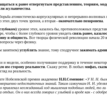
ращаться к ранее отвергнутым представлениям, теориям, мо
или жульничества
.
 борьба атомистическо-корпускулярных и непрерывно-волновых 
 этих двух точек зрения, а вторая -
окончательно похоронена
.
 глубоком)
уровне этих, казалось бы, противоположных представ
е, чтобы с более глубокого уровня увидеть
связь ранее, казал
бину и общность
. Все творцы физической революции начала 20 
вопросы через физику.
ым занятием)
углублять
знание, тому сподручнее
зажимать адми
и и модели, особенно получившие поддержку в течение некотор
ю им сторону реальности
. Скажу резче. В любых
мифах, сказ
гляд на реальность.
ате Нобелевской премии академике
Н.Н.Семенове
: «
У Н. Н. был
вершенно недостаточных знаний. Таким самоучкам Н. Н. уделял
го привлекал неожиданный ход мышления подобных людей, то ли 
 отдых. Он о них всегда говорил с улыбкой и вроде как - с одобр