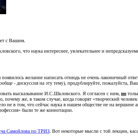
ет с Вашим.
вского, что наука интереснее, увлекательнее и непредсказуеме
 появилось желание написать отнюдь не очень лаконичный ответ.
ообще - дискуссия на эту тему), продублируйте, пожалуйста, Ваш 
ровать высказывание И.С.Шкловского. Я согласен с ним,
но
тольк
Но, почему же, в таком случае, когда говорят «творческий челове
ело не в том, что сейчас наука в нашем обществе не на вершине
рофессия» были те же коннотации.
ича Самойлова по ТРИЗ
. Вот некоторые мысли с той лекции, ка