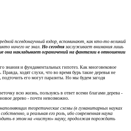
редной псевдонаучный вздор, вспоминают, как кто-то великий
никто ничего не знал.
Но сегодня
заслуживает внимания лишь
ьше она накладывает ограничений на фантазии в отношении
ного знания и фундаментальных гипотез. Как многовековое
ь
. Правда, ходят слухи, что во время бурь такие деревья не
, подточить его могут паразиты. Но мы будем загодя
еточку всю жизнь, пользуясь в ответ всеми благами дерева -
 новое дерево - почти невозможно.
в, наполняющих теоретические схемы (в гуманитарных науках
обственно, и реальная его роль, ибо современная наука
одить в этом на «чистую» науку, продолжая порождать