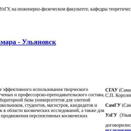
УлГУ, на инженерно-физическом факультете, кафедры теоретичес
мара - Ульяновск
ее эффективного использования творческого
СГАУ
(Сама
ченых и профессорско-преподавательского состава,
С.П. Королев
абораторной базы университетов для элитной
кольников, студентов, магистров, кандидатов и
СамГУ
(Сам
к в области космических исследований, а также для
УлГУ
(Улья
и продвижения перспективных космических
договорилис
исследовани