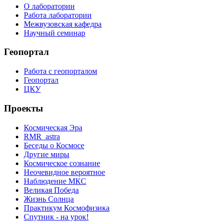
О лаборатории
Работа лаборатории
Межвузовская кафедра
Научный семинар
Геопортал
Работа с геопорталом
Геопортал
ЦКУ
Проекты
Космическая Эра
RMR_astra
Беседы о Космосе
Другие миры
Космическое сознание
Неочевидное вероятное
Наблюдение МКС
Великая Победа
Жизнь Солнца
Практикум Космофизика
Спутник - на урок!