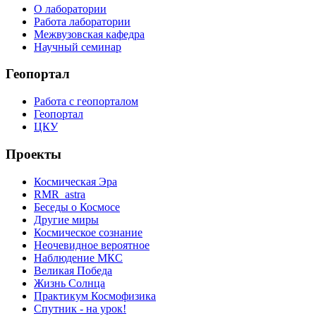
О лаборатории
Работа лаборатории
Межвузовская кафедра
Научный семинар
Геопортал
Работа с геопорталом
Геопортал
ЦКУ
Проекты
Космическая Эра
RMR_astra
Беседы о Космосе
Другие миры
Космическое сознание
Неочевидное вероятное
Наблюдение МКС
Великая Победа
Жизнь Солнца
Практикум Космофизика
Спутник - на урок!