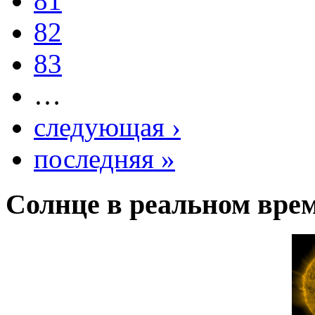
81
82
83
…
следующая ›
последняя »
Солнце в реальном вре