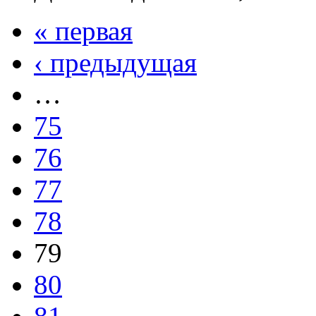
« первая
‹ предыдущая
…
75
76
77
78
79
80