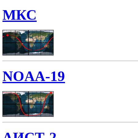
МКС
NOAA-19
АИСТ-2