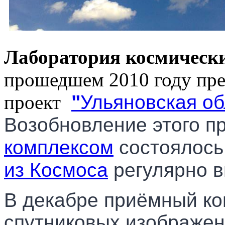
Лаборатория космическ
прошедшем 2010 году пре
проект
"
Ульяновская об
Возобновление
этого п
комплексом
состоялось
из Космоса
регулярно в
В декабре приёмный ко
спутниковых изображен