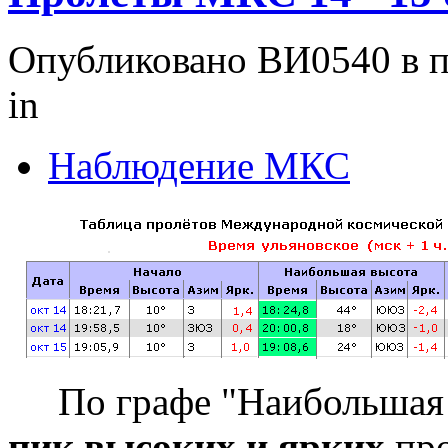
Опубликовано ВИ0540 в пт
in
Наблюдение МКС
По графе "Наибольшая в
пик высоких и ярких
пр