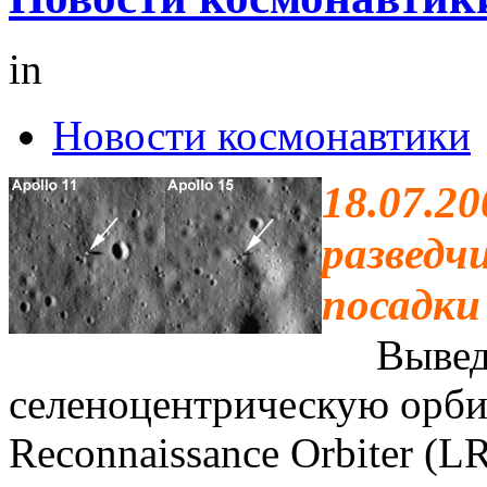
in
Новости космонавтики
18.07.2
разведч
посадки
Выведен
селеноцентрическую орби
Reconnaissance Orbiter (L