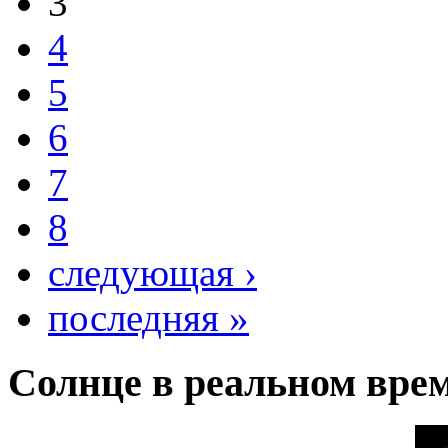
3
4
5
6
7
8
следующая ›
последняя »
Солнце в реальном вре