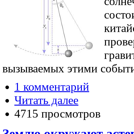
солне
состо
китай
прове
грави
вызываемых этими события
1 комментарий
Читать далее
4715 просмотров
Землю окружают аст