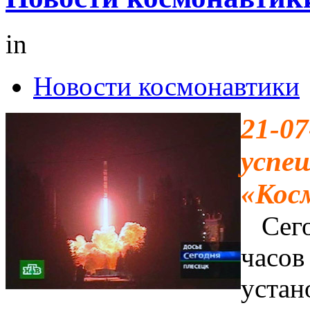
in
Новости космонавтики
21-0
успе
«Кос
Сегод
часов
устан