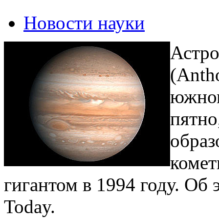
Новости науки
Астро
(Anth
южно
пятно
образ
комет
гигантом в 1994 году. Об 
Today.