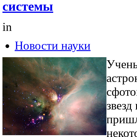
системы
in
Новости науки
Учены
астро
сфото
звезд
пришл
некот