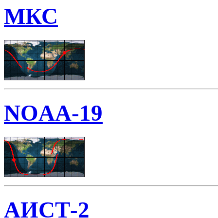
МКС
NOAA-19
АИСТ-2