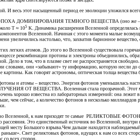
 И весь этот насыщенный период ее эволюции уложился всего 
— ЭПОХА ДОМИНИРОВАНИЯ ТЕМНОГО ВЕЩЕСТВА (оно же — скрыт
5
коло T ≈ 10
K. Динамика расширения Вселенной определялась в
омпонентов Вселенной. Начиная с этого момента малые возмущен
ени увеличились настолько, что, захватив барионное вещество, 
ких атомов. До этого во Вселенной существовала горячая пл
 процессе рекомбинации протоны и электроны объединились, об
й. Дело в том, что в плазме свет не распространяется свободно
ими словами, они «забывают» ту информацию, которую несли до
ие картины. Как говорят астрономы, оптическая толща вещества 
фотоны и атомы – вещество. Энергия фотонов уменьшилась насто
ЧЕНИЯ ОТ ВЕЩЕСТВА. Вселенная стала прозрачной. Этот мом
очень хорошо известна из лабораторных измерений: она лежит в 
е, чем сейчас, а количество фотонов в несколько миллиардов р
хи.
тво Вселенной, к нам приходят те самые РЕЛИКТОВЫЕ ФОТОНЫ.
о рассеяния. Это единственный источник во Вселенной, внутри 
ющей месту Большого взрыва.Чем дальше находится наблюдаемый 
м раньше». Свет реликтовых фотонов, идущих к нам со всех стор
 со всех сторон.