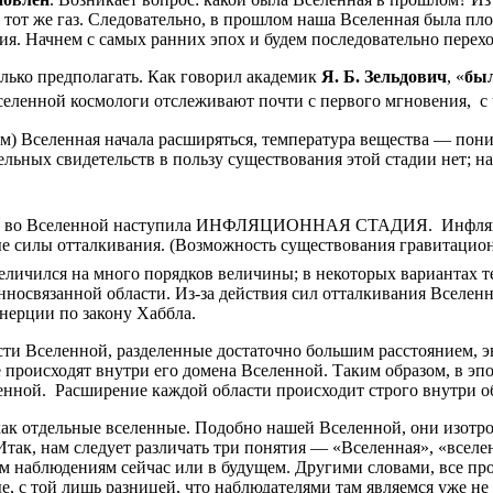
 тот же газ. Следовательно, в прошлом наша Вселенная была пл
я. Начнем с самых ранних эпох и будем последовательно перехо
лько предполагать. Как говорил академик
Я. Б. Зельдович
, «
был
еленной космологи отслеживают почти с первого мгновения, с t
) Вселенная начала расширяться, температура вещества — пони
ельных свидетельств в пользу существования этой стадии нет; н
ени во Вселенной наступила ИНФЛЯЦИОННАЯ СТАДИЯ. Инфляцио
силы отталкивания. (Возможность существования гравитационн
величился на много порядков величины; в некоторых вариантах т
инно­связанной области. Из-за действия сил отталкивания Вселе
нерции по закону Хаббла.
ти Вселенной, разделенные достаточно большим расстоянием, э
е происходят внутри его домена Вселенной. Таким образом, в э
ленной. Расширение каждой области происходит строго внутри о
ак отдельные вселенные. Подобно нашей Вселенной, они изотр
ак, нам следует различать три понятия — «Вселенная», «вселен
 наблюдениям сейчас или в будущем. Другими словами, все прос
е, с той лишь разницей, что наблюдателями там являемся уже н