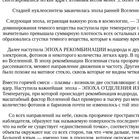
Стадией нуклеосинтеза заканчилась эпоха ранней Вселенной.
Следующая эпоха, играющая важную роль в космологии, 
доминирования темного вещества наступила при температуре о
значительно превышала суммарную плотность всех остальных к
образовались сгустки темного вещества, которые к нашему врем
Далее наступила ЭПОХА РЕКОМБИНАЦИИ водорода и других лег
электронов, фотонов и некоторого количества легких ядер. В
во Вселенной. В эпоху рекомбинации Вселенная стала прозрачно
рассеиваются, меняют направление движения и частоту. Друг
было похоже на матовое стекло, сквозь которые не видны четк
Вместо горячей смеси – плазмы - возникли две составляющие: 
ядер. Наступила важнейшая эпоха – ЭПОХА ОТДЕЛЕНИЯ ИЗЛУ
Температура, при которой происходит рекомбинация водорода, 
масштабный фактор Вселенной был примерно в тысячу раз меньш
количество фотонов и барионов почти не изменилось с той эпо
Со всех направлений на небе, сквозь прозрачное пространс
наблюдателя, образуют так называемую поверхность последнег
что на небе не существует «единственной точки», соответству
объекты окружают нас со всех сторон, так что «чем дальше, те
Большой взрыв — именно там, в прошлом, которое окружает нас