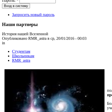
Пароль:
*
Запросить новый пароль
Наши партнеры
История нашей Вселенной
Опубликовано RMR_astra в ср, 20/01/2016 - 00:03
in
Студентам
Школьникам
RMR_astra
От
по
пр
Бо
уч