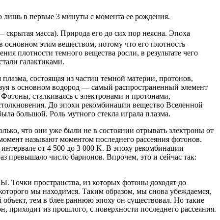
лишь в первые 3 минуты с момента ее рождения.
ая масса). Природа его до сих пор неясна. Эпоха
 основном этим веществом, потому что его плотность
ия плотности темного вещества росли, в результате чего
стали галактиками.
азма, состоящая из частиц темной материи, протонов,
разуя в основном водород — самый распространенный элемент
. Фотоны, сталкиваясь с электронами и протонами,
 столкновения. До эпохи рекомбинации вещество Вселенной
была большой. Роль мутного стекла играла плазма.
лько, что они уже были не в состоянии отрывать злектроны от
ент называют моментом последнего рассеяния фотонов.
интервале от 4 500 до 3 000 K. В эпоху рекомбинации
аз превышало число барионов. Впрочем, это и сейчас так:
 Точки пространства, из которых фотоны доходят до
которого мы находимся. Таким образом, мы снова убеждаемся,
объект, тем в блее раннюю эпоху он существовал. Но такие
он, приходит из прошлого, с поверхности последнего рассеяния.