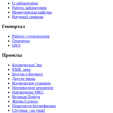
О лаборатории
Работа лаборатории
Межвузовская кафедра
Научный семинар
Геопортал
Работа с геопорталом
Геопортал
ЦКУ
Проекты
Космическая Эра
RMR_astra
Беседы о Космосе
Другие миры
Космическое сознание
Неочевидное вероятное
Наблюдение МКС
Великая Победа
Жизнь Солнца
Практикум Космофизика
Спутник - на урок!