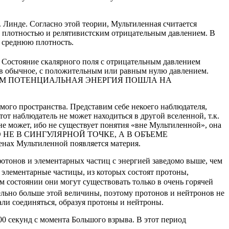
Линде. Согласно этой теории, Мультиленная считается
 плотностью и релятивистским отрицательным давлением. В
 среднюю плотность.
. Состояние скалярного поля с отрицательным давлением
 в обычное, с положительным или равным нулю давлением.
Я В НЕМ ПОТЕНЦИАЛЬНАЯ ЭНЕРГИЯ ПОШЛА НА
мого пространства. Представим себе некоего наблюдателя,
т наблюдатель не может находиться в другой вселенной, т.к.
не может, ибо не существует понятия «вне Мультиленной», она
его», НО НЕ В СИНГУЛЯРНОЙ ТОЧКЕ, А В ОБЪЕМЕ
нах Мультиленной появляется материя.
ов и элементарных частиц с энергией заведомо выше, чем
элементарные частицы, из которых состоят протоны,
 состоянии они могут существовать только в очень горячей
льно больше этой величины, поэтому протонов и нейтронов не
али соединяться, образуя протоны и нейтроны.
екунд с момента Большого взрыва. В этот период