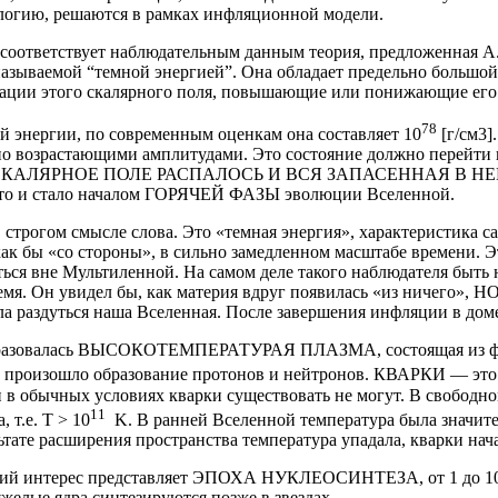
ологию, решаются в рамках инфляционной модели.
оответствует наблюдательным данным теория, предложенная А. 
азываемой “темной энергией”. Она обладает предельно большой
уации этого скалярного поля, повышающие или понижающие его
78
 энергии, по современным оценкам она составляет 10
[г/см3]
чно возрастающими амплитудами. Это состояние должно перейти
нчилась: СКАЛЯРНОЕ ПОЛЕ РАСПАЛОСЬ И ВСЯ ЗАПАСЕННА
стало началом ГОРЯЧЕЙ ФАЗЫ эволюции Вселенной.
строгом смысле слова. Это «темная энергия», характеристика са
 бы «со стороны», в сильно замедленном масштабе времени. Это
ься вне Мультиленной. На самом деле такого наблюдателя быть 
и время. Он увидел бы, как материя вдруг появилась «из нич
раздуться наша Вселенная. После завершения инфляции в доме
азовалась ВЫСОКОТЕМПЕРАТУРАЯ ПЛАЗМА, состоящая из фотон
 произошло образование протонов и нейтронов. КВАРКИ — это 
в обычных условиях кварки существовать не могут. В свободном
11
 т.е. T > 10
K. В ранней Вселенной температура была значите
ьтате расширения пространства температура упадала, кварки нач
 интерес представляет ЭПОХА НУКЛЕОСИНТЕЗА, от 1 до 100 с
яжелые ядра синтезируются позже в звездах.