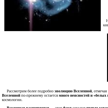
Ни
кн
Рассмотрим более подробно
эволюцию Вселенной
, отмечая
Вселенной
по-прежнему остается
много неясностей и «белых 
космологии.
Вселенная расширяется
— этот
факт
сегодня
твердо уста