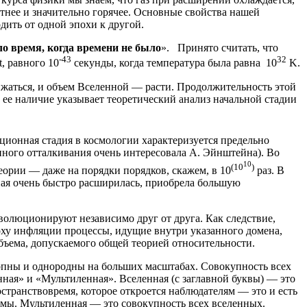
отнее и значительно горячее. Основные свойства нашей
дить от одной эпохи к другой.
о время, когда времени не было
». Принято считать, что
-43
32
, равного 10
секунды, когда температура была равна 10
K.
жаться, и объем Вселенной — расти. Продолжительность этой
а ее наличие указывает теоретический анализ начальной стадии
нная стадия в космологии характеризуется предельно
ого отталкивания очень интересовала А. Эйнштейна). Во
10
(10
)
еории — даже на порядки порядков, скажем, в 10
раз. В
нная очень быстро расширилась, приобрела большую
волюционируют независимо друг от друга. Как следствие,
поху инфляции процессы, идущие внутри указанного домена,
бъема, допускаемого общей теорией относительности.
опны и однородны на больших масштабах. Совокупность всех
ная» и «Мультиленная». Вселенная (с заглавной буквы) — это
транство­время, которое откроется наблюдателям — это и есть
е мы. Мультиленная — это совокупность всех вселенных.