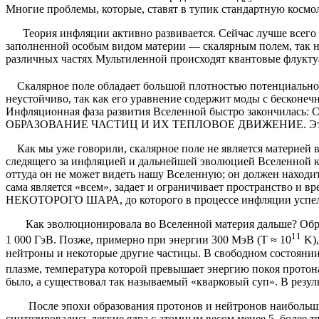
Многие проблемы, которые, ставят в тупик стандартную косм
Теория инфляции активно развивается. Сейчас лучше всего с
заполненной особым видом материи — скалярным полем, так н
различных частях Мультиленной происходят квантовые флукт
Скалярное поле обладает большой плотностью потенциальной
неустойчиво, так как его уравнение содержит моды с бесконе
Инфляционная фаза развития Вселенной быстро зако
ОБРАЗОВАНИЕ ЧАСТИЦ И ИХ ТЕПЛОВОЕ ДВИЖЕНИЕ. Это и 
Как мы уже говорили, скалярное поле не является материей в 
следящего за инфляцией и дальнейшей эволюцией Вселенной как
оттуда он не может видеть нашу Вселенную; он должен находит
сама является «всем», задает и ограничивает пространство 
НЕКОТОРОГО ШАРА, до которого в процессе инфляции успела 
Как эволюционировала во Вселенной материя дальше? Обр
11
1 000 ГэВ. Позже, примерно при энергии 300 МэВ (T ≈ 10
K),
нейтроны и некоторые другие частицы. В свободном состоянии 
плазме, температура которой превышает энергию покоя протона,
было, а существовал так называемый «кварковый суп». В резул
После эпохи образования протонов и нейтронов наибольший
синтезировались легкие ядра с атомным весом менее 5, более т