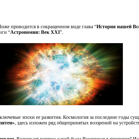
же приводится в сокращенном виде глава “
История нашей Вс
иги “
Астрономия: Век XXI
”.
 ключевые эпохи ее развития. Космология за последние годы сущ
пятен»
, здесь изложен ряд общепринятых воззрений на устройс
новлен
. Возникает вопрос: какой была Вселенная в прошлом? Из