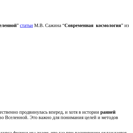
еленной
”
статьи
М.В. Сажина “
Современная космология
” из
ественно продвинулась вперед, и хотя в истории
ранней
тво Вселенной. Это важно для понимания целей и методов
 курса физики мы знаем, что газ при расширении охлаждается,