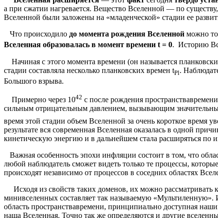
а при сжатии нагревается. Вещество Вселенной — по существу,
Вселенной были заложены на «младенческой» стадии ее развити
Что происходило
до момента рождения Вселенной
можно то
Вселенная образовалась в момент времени t = 0
. Историю Вс
Начиная с этого момента времени (он называется планковским
стадии составляла несколько планковских времен t
. Наблюдат
Pl
Большого взрыва.
42
Примерно через 10
с после рождения пространства­врем
сильным отрицательным давлением, вызывающим значительные 
время этой стадии объем Вселенной за очень короткое время у
результате вся современная Вселенная оказалась в одной прич
кинетическую энергию и в дальнейшем стала расширяться по и
Важная особенность эпохи инфляции состоит в том, что облас
любой наблюдатель сможет видеть только те процессы, которы
происходят независимо от процессов в соседних областях Все
Исходя из свойств таких доменов, их можно рассматривать к
мини­вселенных составляет так называемую «Мультиленную». Ит
область пространства­времени, принципиально доступная нашим
наша Вселенная. Точно так же определяются и другие вселенны